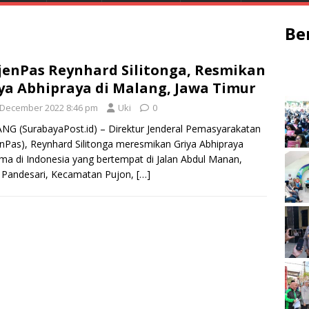
Be
jenPas Reynhard Silitonga, Resmikan
ya Abhipraya di Malang, Jawa Timur
 December 2022 8:46 pm
Uki
0
G (SurabayaPost.id) – Direktur Jenderal Pemasyarakatan
enPas), Reynhard Silitonga meresmikan Griya Abhipraya
ma di Indonesia yang bertempat di Jalan Abdul Manan,
 Pandesari, Kecamatan Pujon,
[…]