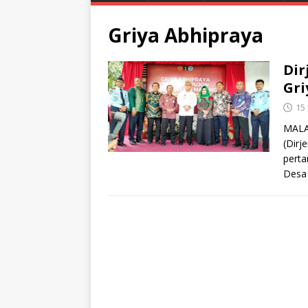
Griya Abhipraya
Dir
Gri
15
MALAN
(Dirj
perta
Desa