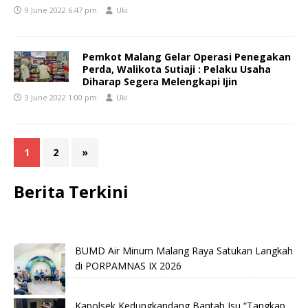
9 June 2022 6:47 pm
Uki
Pemkot Malang Gelar Operasi Penegakan
Perda, Walikota Sutiaji : Pelaku Usaha
Diharap Segera Melengkapi Ijin
3 June 2022 1:00 pm
Uki
1
2
»
Berita Terkini
BUMD Air Minum Malang Raya Satukan Langkah
di PORPAMNAS IX 2026
Kapolsek Kedungkandang Bantah Isu “Tangkap