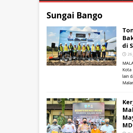
Sungai Bango
Ton
Bak
di 
26
MALA
Kota 
lain 
Mala
Ker
Mak
May
MD