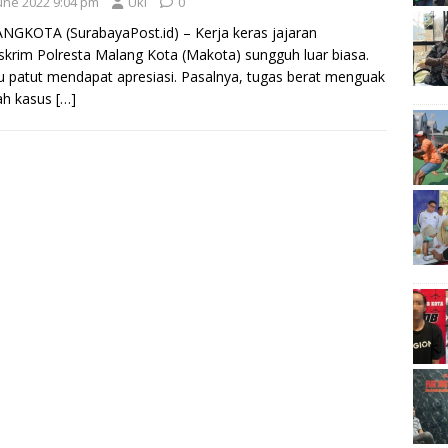
June 2022 9:04 pm
Uki
0
GKOTA (SurabayaPost.id) – Kerja keras jajaran
skrim Polresta Malang Kota (Makota) sungguh luar biasa.
tu patut mendapat apresiasi. Pasalnya, tugas berat menguak
ah kasus
[…]