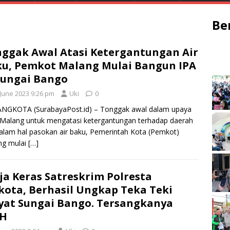
Be
ggak Awal Atasi Ketergantungan Air
u, Pemkot Malang Mulai Bangun IPA
Sungai Bango
 June 2023 9:26 pm
Uki
0
NGKOTA (SurabayaPost.id) – Tonggak awal dalam upaya
Malang untuk mengatasi ketergantungan terhadap daerah
dalam hal pasokan air baku, Pemerintah Kota (Pemkot)
ng mulai
[…]
ja Keras Satreskrim Polresta
ota, Berhasil Ungkap Teka Teki
at Sungai Bango. Tersangkanya
H