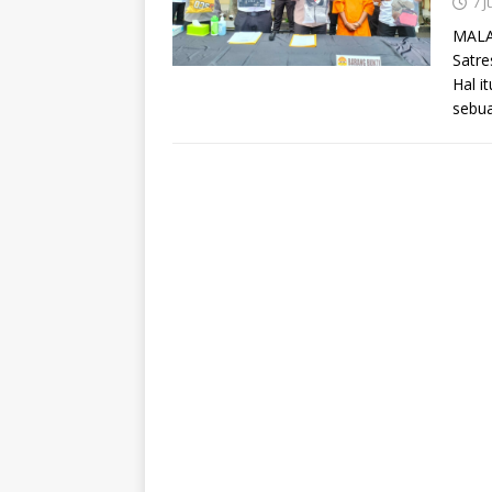
7 
MALAN
Satre
Hal i
sebu