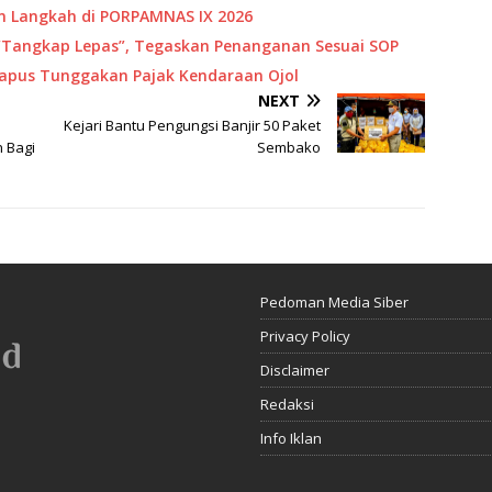
 Langkah di PORPAMNAS IX 2026
“Tangkap Lepas”, Tegaskan Penanganan Sesuai SOP
Hapus Tunggakan Pajak Kendaraan Ojol
NEXT
Kejari Bantu Pengungsi Banjir 50 Paket
 Bagi
Sembako
Pedoman Media Siber
Privacy Policy
Disclaimer
Redaksi
Info Iklan