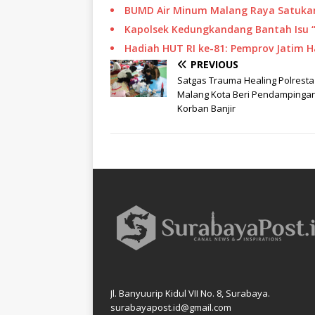
BUMD Air Minum Malang Raya Satukan
Kapolsek Kedungkandang Bantah Isu 
Hadiah HUT RI ke-81: Pemprov Jatim 
PREVIOUS
Satgas Trauma Healing Polresta
Malang Kota Beri Pendampingan
Korban Banjir
Jl. Banyuurip Kidul VII No. 8, Surabaya.
surabayapost.id@gmail.com