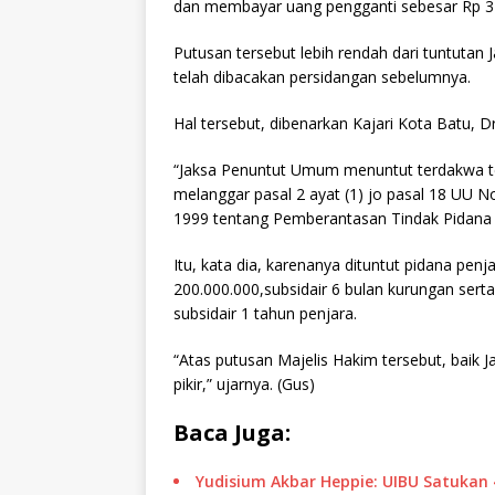
dan membayar uang pengganti sebesar Rp 316
Putusan tersebut lebih rendah dari tuntuta
telah dibacakan persidangan sebelumnya.
Hal tersebut, dibenarkan Kajari Kota Batu, 
“Jaksa Penuntut Umum menuntut terdakwa ter
melanggar pasal 2 ayat (1) jo pasal 18 UU 
1999 tentang Pemberantasan Tindak Pidana K
Itu, kata dia, karenanya dituntut pidana pe
200.000.000,subsidair 6 bulan kurungan ser
subsidair 1 tahun penjara.
“Atas putusan Majelis Hakim tersebut, bai
pikir,” ujarnya. (Gus)
Baca Juga:
Yudisium Akbar Heppie: UIBU Satukan 