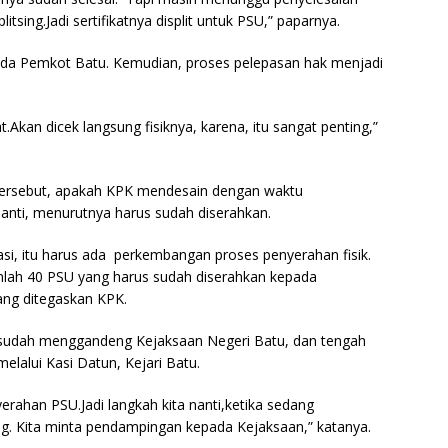
itsing.Jadi sertifikatnya displit untuk PSU,” paparnya.
pada Pemkot Batu. Kemudian, proses pelepasan hak menjadi
Akan dicek langsung fisiknya, karena, itu sangat penting,”
tersebut, apakah KPK mendesain dengan waktu
anti, menurutnya harus sudah diserahkan.
si, itu harus ada perkembangan proses penyerahan fisik.
umlah 40 PSU yang harus sudah diserahkan kepada
ang ditegaskan KPK.
aku sudah menggandeng Kejaksaan Negeri Batu, dan tengah
alui Kasi Datun, Kejari Batu.
rahan PSU.Jadi langkah kita nanti,ketika sedang
Kita minta pendampingan kepada Kejaksaan,” katanya.