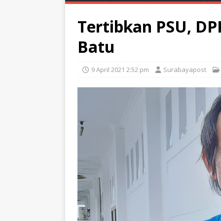
Tertibkan PSU, DP
Batu
9 April 2021 2:52 pm
Surabayapost