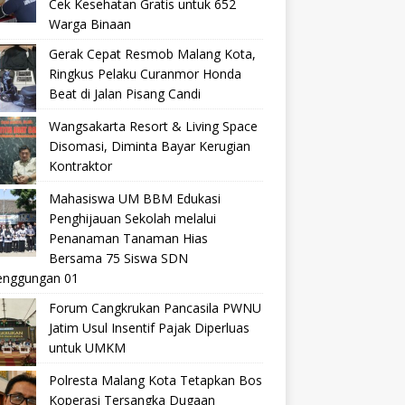
Cek Kesehatan Gratis untuk 652
Warga Binaan
Gerak Cepat Resmob Malang Kota,
Ringkus Pelaku Curanmor Honda
Beat di Jalan Pisang Candi
Wangsakarta Resort & Living Space
Disomasi, Diminta Bayar Kerugian
Kontraktor
Mahasiswa UM BBM Edukasi
Penghijauan Sekolah melalui
Penanaman Tanaman Hias
Bersama 75 Siswa SDN
nggungan 01
Forum Cangkrukan Pancasila PWNU
Jatim Usul Insentif Pajak Diperluas
untuk UMKM
Polresta Malang Kota Tetapkan Bos
Koperasi Tersangka Dugaan