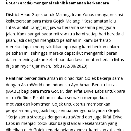
GoCar (4 roda) mengenai teknik keamanan berkendara
District Head Gojek untuk Malang, Irvan Yonas mengapresiasi
keikutsertaan para mitra Gojek Malang, “Keselamatan lalu
lintas adalah tanggung jawab bersama sesama pengguna
jalan. Kami sangat sadar mitra-mitra kami setiap hari berada di
jalan, jadi dengan mengikuti pelatihan ini kami berharap
mereka dapat mempraktikkan apa yang kami berikan dalam
pelatihan ini, sehingga mereka dapat ikut mengambil peran
dalam meningkatkan ketertiban dan keselamatan berlalu lintas
di jalan raya.” ujar Irvan, Rabu (02/08/2023).
Pelatihan berkendara aman ini dihadirkan Gojek bekerja sama
dengan AstraWorld dan Indonesia Ayo Aman Berlalu Lintas
(IAABL) bagi para mitra GoCar, dan Rifat Drive Labs untuk para
mitra GoRide. Pelatihan ini akan semakin memperkuat
motivasi dan komitmen Gojek untuk terus memberikan
pengalaman yang baik bagi semua pengguna layanan Gojek.
“Kerja sama strategis dengan AstraWorld dan juga Rifat Drive
Labs ini menjadi tolok ukur bagi standar keselamatan yang
diberikan oleh Gojek kepada pelanggannya, kami sangat serius