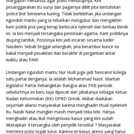
Wargapun menuntut agar polisi menutupnya. Kini
pesanggarahan itu sunyi dan pagarnya dililit pita bertuliskan
‘police line’ berwarna kuning. Tidak berlebihan jika undangan
ngunduh mantu yang ia tebarkan mengubur dan mengakhiri
karir politik pria yang kerap berbicara nyleneh dan berbau klenik
ini. Ia kini menjadi tersangaka penistaan agama. Karir politiknya
diujung tanduk. Posisinya kini jadi incaran sesama kader
Nasdem. Sebab tinggal selangkah, pria berambur kuncir ini
bakal menjadi pesakitan dan berakhir di pergantian antar
waktu atau PAW.
Undangan ngunduh mantu Nur Hudi juga jadi ‘bencana’ kolega
satu partai denganya. Ia adalah Mohammad Nasir. Mantan
legislator Partai Kebangkitan Bangsa atau PKB periode
sebelumnya ini baru saja dipecat dari jabatanya sebagai Ketua
Badan Kehormatan (BK) DPRD Gresik. Akibat diadukan
sejumlah aliansi masyarakat karena menghadiri ritual nyeleneh
itu. Nasib Nasir mungkin masih menjadi teka teki. Hanya
menghadiri atau ikut menginisiasi kasus yang kini sudah
ditetapkan 4 tersangka oleh penyidik tersebut ? Masyarakat
meminta polisi tegak lurus. Karena ini kasus atensi yang harus