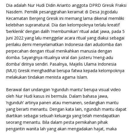
Dia adalah Nur Hudi Didin Arianto anggota DPRD Gresik Fraksi
Nasdem. Pemilik pesanggrahan keramat di Desa Jogodalu
Kecamatan Benjeng Gresik ini memang lama dikenal memiliki
kelebihan supranatural. Dia dan kelompoknya terlalu kreatif
‘berklenik’ dengan dalih ‘membumikan’ ritual adat jawa, pada 5
Juni 2022 yang lalu menggelar acara ritual yang diakui sebagai
perilaku demi menyelamatkan Indonesia dari adudomba dan
perpecahan dengan ritual menikahkan manusia dengan
domba. Sayangnya ritualnya viral dan justeru ‘meng-adu
domba’ dirinya sendiri. Pasalnya, Majelis Ulama Indonesia
(MUI) Gresik menghadihai berupa fatwa kepada kelompoknya
melakukan tindakan menista agama Islam.
Berawal dari undangan ‘ngunduh mantu’ berupa visual video
oleh Nur Hudi kasus ini bermula. Dalam bahasa jawa,
‘ngunduh’ artinya panen atau memanen, sedangkan mantu
yang berarti menantu. Dengan kata lain, ngunduh mantu dapat
diartikan sebagai sebuah keluarga yang telah mendapatkan
seorang menantu. Bila dalam pesta pernikahan pihak
pengantin wanita lah yang akan mengadakan hajat, maka