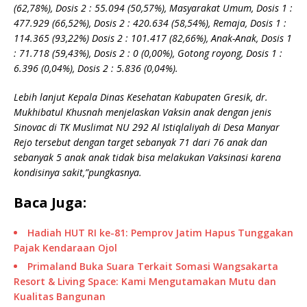
(62,78%), Dosis 2 : 55.094 (50,57%), Masyarakat Umum, Dosis 1 :
477.929 (66,52%), Dosis 2 : 420.634 (58,54%), Remaja, Dosis 1 :
114.365 (93,22%) Dosis 2 : 101.417 (82,66%), Anak-Anak, Dosis 1
: 71.718 (59,43%), Dosis 2 : 0 (0,00%), Gotong royong, Dosis 1 :
6.396 (0,04%), Dosis 2 : 5.836 (0,04%).
Lebih lanjut Kepala Dinas Kesehatan Kabupaten Gresik, dr.
Mukhibatul Khusnah menjelaskan Vaksin anak dengan jenis
Sinovac di TK Muslimat NU 292 Al Istiqlaliyah di Desa Manyar
Rejo tersebut dengan target sebanyak 71 dari 76 anak dan
sebanyak 5 anak anak tidak bisa melakukan Vaksinasi karena
kondisinya sakit,”pungkasnya.
Baca Juga:
Hadiah HUT RI ke-81: Pemprov Jatim Hapus Tunggakan
Pajak Kendaraan Ojol
Primaland Buka Suara Terkait Somasi Wangsakarta
Resort & Living Space: Kami Mengutamakan Mutu dan
Kualitas Bangunan