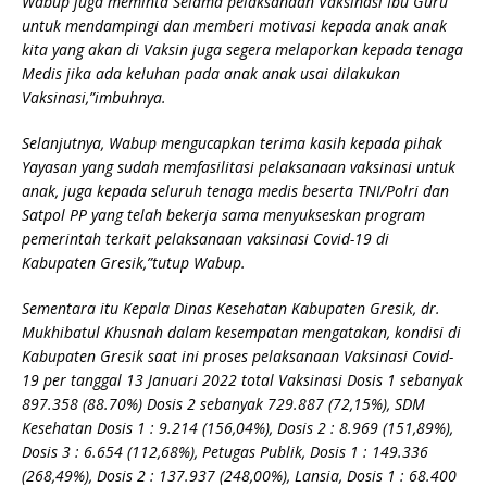
Wabup juga meminta Selama pelaksanaan Vaksinasi Ibu Guru
untuk mendampingi dan memberi motivasi kepada anak anak
kita yang akan di Vaksin juga segera melaporkan kepada tenaga
Medis jika ada keluhan pada anak anak usai dilakukan
Vaksinasi,”imbuhnya.
Selanjutnya, Wabup mengucapkan terima kasih kepada pihak
Yayasan yang sudah memfasilitasi pelaksanaan vaksinasi untuk
anak, juga kepada seluruh tenaga medis beserta TNI/Polri dan
Satpol PP yang telah bekerja sama menyukseskan program
pemerintah terkait pelaksanaan vaksinasi Covid-19 di
Kabupaten Gresik,”tutup Wabup.
Sementara itu Kepala Dinas Kesehatan Kabupaten Gresik, dr.
Mukhibatul Khusnah dalam kesempatan mengatakan, kondisi di
Kabupaten Gresik saat ini proses pelaksanaan Vaksinasi Covid-
19 per tanggal 13 Januari 2022 total Vaksinasi Dosis 1 sebanyak
897.358 (88.70%) Dosis 2 sebanyak 729.887 (72,15%), SDM
Kesehatan Dosis 1 : 9.214 (156,04%), Dosis 2 : 8.969 (151,89%),
Dosis 3 : 6.654 (112,68%), Petugas Publik, Dosis 1 : 149.336
(268,49%), Dosis 2 : 137.937 (248,00%), Lansia, Dosis 1 : 68.400