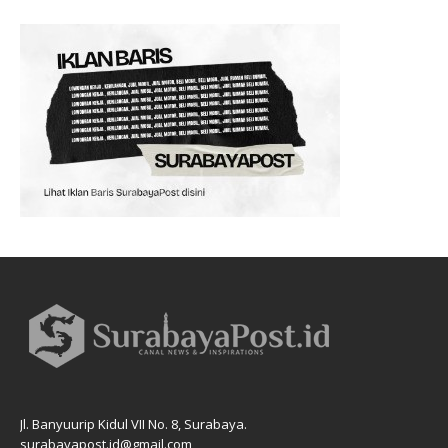
Jl. Banyuurip Kidul VII No. 8, Surabaya.
surabayapost.id@gmail.com