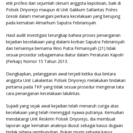
etik profesi dari sejumlah oknum anggota kepolisian, baik di
Polsek Driyorejo maupun di Unit Gakkum Satlantas Polres
Gresik dalam menangani perkara kecelakaan yang berujung
pada kematian Almarhum Saputra Febriansyah.
Hasil audit investigasi terungkap bahwa proses penanganan
kejadian kecelakaan yang dialami korban Saputra Febriansyah
dan temannya bernama Rino Putra Firmansyah (21) tidak
sesuai prosedur sebagaimana diatur dalam Peraturan Kapolri
(Perkap) Nomor 15 Tahun 2013.
Diungkapkan, pelanggaran awal terjadi ketika dua bintara
anggota Unit Lakalantas Polsek Driyorejo melakukan tindakan
pertama pada TKP yang tidak sesuai prosedur mengenai tata
cara penanganan kecelakaan lalulintas.
Sujiadi yang sejak awal kejadian telah menaruh curiga atas
kecelakaan yang telah merenggut nyawa putranya. Kemudian
mendatangi Unit Reskrim Polsek Driyorejo, dia membuat
laporan agar kematian anaknya diusut sebagai kasus dugaan
tindak pidana pembunuhan. Bukan murni sebagai kasus