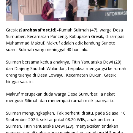
Gresik (
SurabayaPost.id
)–Rumah Sulimah (47), warga Desa
Sumurber, Kecamatan Panceng, Kabupaten Gresik, di rampas
Muhammad Makruf. Makruf adalah adik kandung Sunoto
suami Sulimah yang meninggal 40 hari lalu.
Sulimah bersama kedua anaknya, Titin Yanuariska Dewi (28)
dan Diajeng Saudiah Wulandari, terpaksa mengungsi ke rumah
orang tuanya di Desa Lowayu, Kecamatan Dukun, Gresik
hingga saat ini.
Makruf merupakan duda warga Desa Sumurber. Ia nekat
mengusir Silimah dan menempati rumah milik iparnya itu.
Sulimah mengungkapkan, Tak berhenti di situ, pada Selasa, 10
September 2024, sekitar pukul 08.20 WIB, anak pertama
Sulimah, Titin Yanuariska Dewi (28), menyaksikan tindakan
pengrusakan di pekarangan peninggalan almarhum H Sunoto