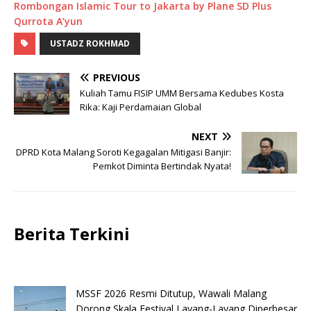
Rombongan Islamic Tour to Jakarta by Plane SD Plus
Qurrota A’yun
USTADZ ROKHMAD
PREVIOUS
Kuliah Tamu FISIP UMM Bersama Kedubes Kosta
Rika: Kaji Perdamaian Global
NEXT
DPRD Kota Malang Soroti Kegagalan Mitigasi Banjir:
Pemkot Diminta Bertindak Nyata!
Berita Terkini
MSSF 2026 Resmi Ditutup, Wawali Malang
Dorong Skala Festival Layang-Layang Diperbesar