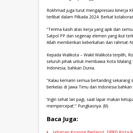
Rokhmad juga turut mengapresiasi kinerja 
terlibat dalam Pilkada 2024. Berkat kolaboras
“Terima kasih atas kerja yang apik dan sem
Satpol PP dan segenap elemen yang ikut terl
Allah memberikan keberkahan dan rahmat-N
Kepada Walikota – Wakil Walikota terpilih, 
seluruh pihak untuk membawa Kota Malang M
Indonesia, bahkan Dunia.
“Kalau kemarin semua bertanding sekarang sa
berkelas di Jawa Timu dan Indonesia bahkan d
‘Ingin sehat lari pagi, saat lapar makan ketu
mempercepat’.” Pungkasnya. (lil)
Baca Juga:
Jabatan Kosong Berlarut, DPRD Kota M