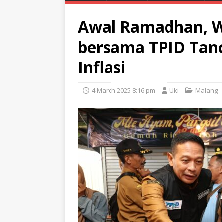
Awal Ramadhan, W
bersama TPID Tan
Inflasi
4 March 2025 8:16 pm
Uki
Malang