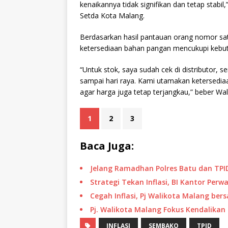
kenaikannya tidak signifikan dan tetap stabil
Setda Kota Malang.
Berdasarkan hasil pantauan orang nomor sa
ketersediaan bahan pangan mencukupi kebut
“Untuk stok, saya sudah cek di distributor, 
sampai hari raya. Kami utamakan ketersedia
agar harga juga tetap terjangkau,” beber Wa
1
2
3
Baca Juga:
Jelang Ramadhan Polres Batu dan TPI
Strategi Tekan Inflasi, BI Kantor Perw
Cegah Inflasi, Pj Walikota Malang be
Pj. Walikota Malang Fokus Kendalikan I
INFLASI
SEMBAKO
TPID