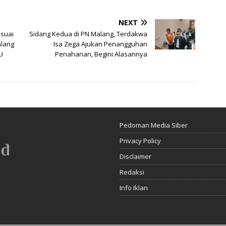
NEXT
suai
Sidang Kedua di PN Malang, Terdakwa
alang
Isa Zega Ajukan Penangguhan
U
Penahanan, Begini Alasannya
Pedoman Media Siber
Privacy Policy
Disclaimer
Redaksi
Info Iklan