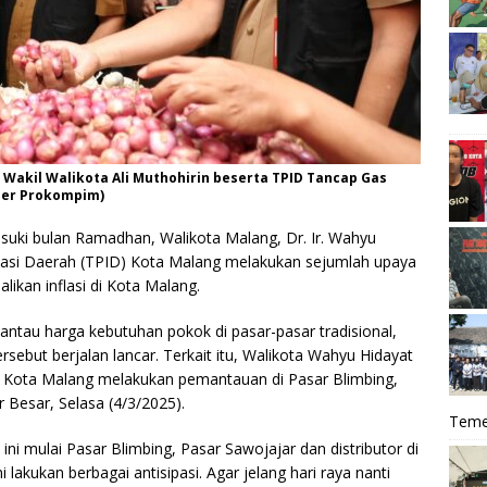
Wakil Walikota Ali Muthohirin beserta TPID Tancap Gas
mber Prokompim)
uki bulan Ramadhan, Walikota Malang, Dr. Ir. Wahyu
lasi Daerah (TPID) Kota Malang melakukan sejumlah upaya
ikan inflasi di Kota Malang.
ntau harga kebutuhan pokok di pasar-pasar tradisional,
rsebut berjalan lancar. Terkait itu, Walikota Wahyu Hidayat
D Kota Malang melakukan pemantauan di Pasar Blimbing,
r Besar, Selasa (4/3/2025).
Teme
ni mulai Pasar Blimbing, Pasar Sawojajar dan distributor di
lakukan berbagai antisipasi. Agar jelang hari raya nanti