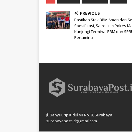
PREVIOUS
Pastikan Stok BBM Aman dan Se
Spesifikasi, Satreskim Polres M
Kunjungi Terminal BBM dan SPB
Pertamina
Jl. Banyuurip Kidul VII No. 8, Surabaya.
surabayapost.id@gmail.com