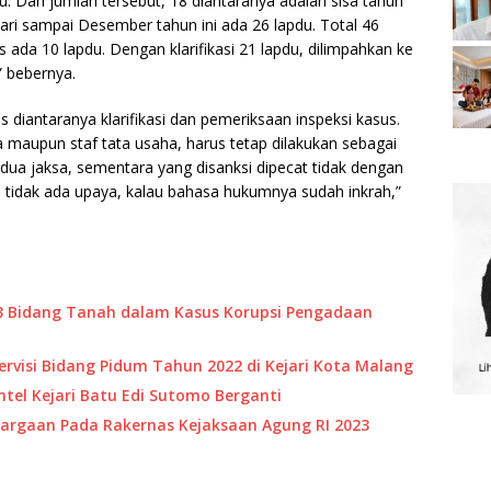
. Dari jumlah tersebut, 18 diantaranya adalah sisa tahun
ari sampai Desember tahun ini ada 26 lapdu. Total 46
s ada 10 lapdu. Dengan klarifikasi 21 lapdu, dilimpahkan ke
” bebernya.
s diantaranya klarifikasi dan pemeriksaan inspeksi kasus.
a maupun staf tata usaha, harus tetap dilakukan sebagai
a dua jaksa, sementara yang disanksi dipecat tidak dengan
tidak ada upaya, kalau bahasa hukumnya sudah inkrah,”
an 3 Bidang Tanah dalam Kasus Korupsi Pengadaan
ervisi Bidang Pidum Tahun 2022 di Kejari Kota Malang
Intel Kejari Batu Edi Sutomo Berganti
nghargaan Pada Rakernas Kejaksaan Agung RI 2023