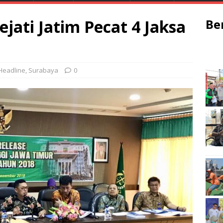
ejati Jatim Pecat 4 Jaksa
Be
Headline
,
Surabaya
0