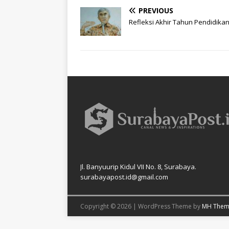
PREVIOUS
Refleksi Akhir Tahun Pendidika
Jl. Banyuurip Kidul VII No. 8, Surabaya.
surabayapost.id@gmail.com
Copyright © 2026 | WordPress Theme by
MH Them