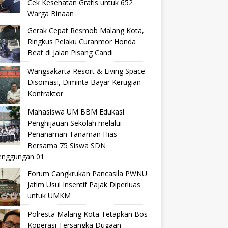
Cek Kesehatan Gratis untuk 652
Warga Binaan
Gerak Cepat Resmob Malang Kota,
Ringkus Pelaku Curanmor Honda
Beat di Jalan Pisang Candi
Wangsakarta Resort & Living Space
Disomasi, Diminta Bayar Kerugian
Kontraktor
Mahasiswa UM BBM Edukasi
Penghijauan Sekolah melalui
Penanaman Tanaman Hias
Bersama 75 Siswa SDN
nggungan 01
Forum Cangkrukan Pancasila PWNU
Jatim Usul Insentif Pajak Diperluas
untuk UMKM
Polresta Malang Kota Tetapkan Bos
Koperasi Tersangka Dugaan