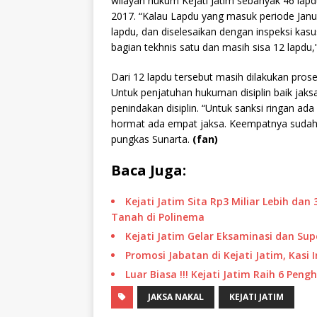
wilayah hukum Kejati Jatim sebanyak 46 lapdu
2017. “Kalau Lapdu yang masuk periode Janu
lapdu, dan diselesaikan dengan inspeksi kasu
bagian tekhnis satu dan masih sisa 12 lapdu,
Dari 12 lapdu tersebut masih dilakukan prose
Untuk penjatuhan hukuman disiplin baik jaks
penindakan disiplin. “Untuk sanksi ringan ad
hormat ada empat jaksa. Keempatnya sudah 
pungkas Sunarta.
(fan)
Baca Juga:
Kejati Jatim Sita Rp3 Miliar Lebih d
Tanah di Polinema
Kejati Jatim Gelar Eksaminasi dan Sup
Promosi Jabatan di Kejati Jatim, Kasi 
Luar Biasa !!! Kejati Jatim Raih 6 Pe
JAKSA NAKAL
KEJATI JATIM