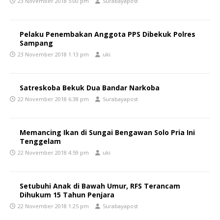
23 November 2018 5:00 pm
Surabayapost
Pelaku Penembakan Anggota PPS Dibekuk Polres
Sampang
23 November 2018 1:13 pm
uki
Satreskoba Bekuk Dua Bandar Narkoba
22 November 2018 6:38 pm
Surabayapost
Memancing Ikan di Sungai Bengawan Solo Pria Ini
Tenggelam
22 November 2018 4:59 pm
uki
Setubuhi Anak di Bawah Umur, RFS Terancam
Dihukum 15 Tahun Penjara
22 November 2018 1:25 pm
Surabayapost