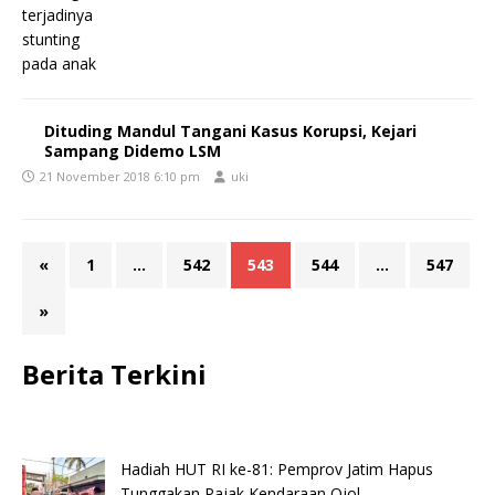
Dituding Mandul Tangani Kasus Korupsi, Kejari
Sampang Didemo LSM
21 November 2018 6:10 pm
uki
«
1
…
542
543
544
…
547
»
Berita Terkini
Hadiah HUT RI ke-81: Pemprov Jatim Hapus
Tunggakan Pajak Kendaraan Ojol