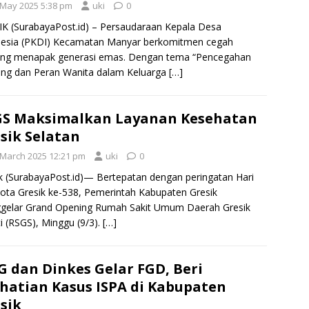
 May 2025 5:38 pm
uki
0
K (SurabayaPost.id) – Persaudaraan Kepala Desa
nesia (PKDI) Kecamatan Manyar berkomitmen cegah
ting menapak generasi emas. Dengan tema “Pencegahan
ing dan Peran Wanita dalam Keluarga
[…]
GS Maksimalkan Layanan Kesehatan
sik Selatan
 March 2025 12:21 pm
uki
0
k (SurabayaPost.id)— Bertepatan dengan peringatan Hari
Kota Gresik ke-538, Pemerintah Kabupaten Gresik
gelar Grand Opening Rumah Sakit Umum Daerah Gresik
i (RSGS), Minggu (9/3).
[…]
 dan Dinkes Gelar FGD, Beri
hatian Kasus ISPA di Kabupaten
sik