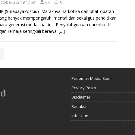
October 2024 9:17 pm
uki
0
K (SurabayaPost.id)–Maraknya narkotika dan obat-obatan
rang banyak mempengaruhi mental dan sekaligus pendidikan
para generasi muda saat ini. Penyalahgunaan narkoba di
gan remaja seringkali berawal
[…]
Pedoman Media Siber
Privacy Policy
Disclaimer
Redaksi
Info Iklan