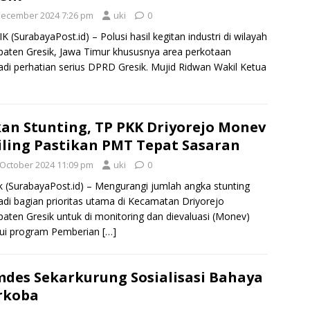
December 2024 7:26 pm
uki
0
K (SurabayaPost.id) – Polusi hasil kegitan industri di wilayah
aten Gresik, Jawa Timur khususnya area perkotaan
di perhatian serius DPRD Gresik. Mujid Ridwan Wakil Ketua
an Stunting, TP PKK Driyorejo Monev
iling Pastikan PMT Tepat Sasaran
 October 2024 11:09 pm
uki
0
k (SurabayaPost.id) – Mengurangi jumlah angka stunting
di bagian prioritas utama di Kecamatan Driyorejo
aten Gresik untuk di monitoring dan dievaluasi (Monev)
lui program Pemberian
[…]
des Sekarkurung Sosialisasi Bahaya
rkoba