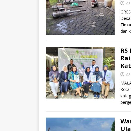
23
GRESI
Desa
Timur
dan k
RS
Rai
Kat
23
MALA
Kota 
kateg
berge
War
Ul