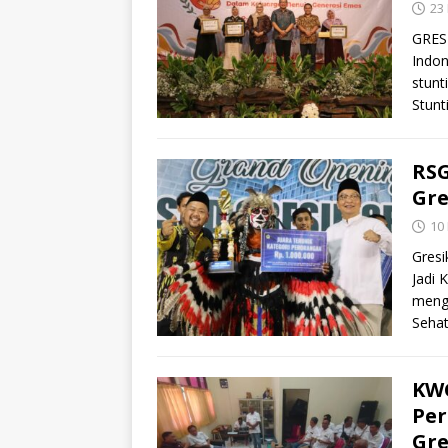
23
GRESI
Indo
stun
Stunt
RS
Gre
10
Gresi
Jadi 
meng
Sehat
KWG
Per
Gre