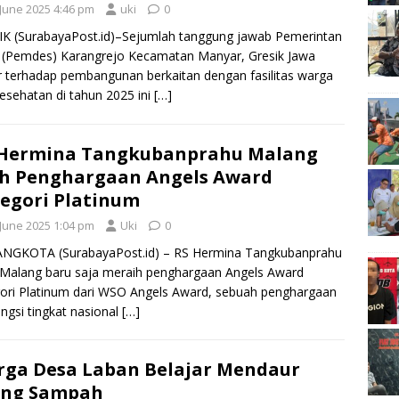
 June 2025 4:46 pm
uki
0
K (SurabayaPost.id)–Sejumlah tanggung jawab Pemerintan
 (Pemdes) Karangrejo Kecamatan Manyar, Gresik Jawa
 terhadap pembangunan berkaitan dengan fasilitas warga
esehatan di tahun 2025 ini
[…]
 Hermina Tangkubanprahu Malang
h Penghargaan Angels Award
egori Platinum
 June 2025 1:04 pm
Uki
0
NGKOTA (SurabayaPost.id) – RS Hermina Tangkubanprahu
Malang baru saja meraih penghargaan Angels Award
ori Platinum dari WSO Angels Award, sebuah penghargaan
ngsi tingkat nasional
[…]
ga Desa Laban Belajar Mendaur
ang Sampah