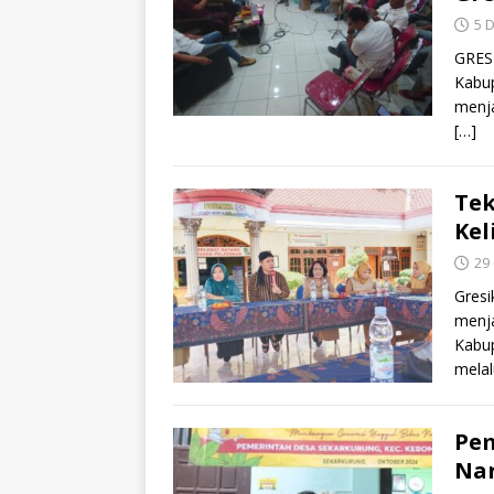
5 
GRESI
Kabup
menja
[…]
Tek
Kel
29
Gresi
menja
Kabup
mela
Pem
Na