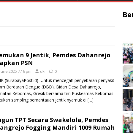
Be
emukan 9 Jentik, Pemdes Dahanrejo
rapkan PSN
 June 2025 7:16 pm
uki
0
K (SurabayaPost.id)–Untuk mencegah penyebaran penyakit
m Berdarah Dengue (DBD), Bidan Desa Dahanrejo,
matan Kebomas, Gresik bersama tim Puskesmas Kebomas
ukan sampling pemantauan jentik nyamuk di
[…]
gun TPT Secara Swakelola, Pemdes
angrejo Fogging Mandiri 1009 Rumah