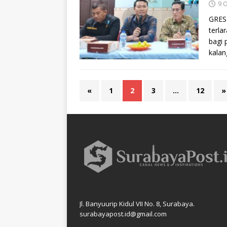
9 
GRESI
terla
bagi 
kalan
«
1
2
3
…
12
»
Jl. Banyuurip Kidul VII No. 8, Surabaya.
surabayapost.id@gmail.com