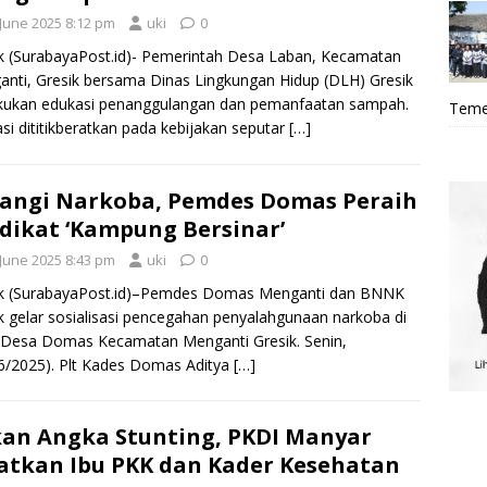
 June 2025 8:12 pm
uki
0
k (SurabayaPost.id)- Pemerintah Desa Laban, Kecamatan
nti, Gresik bersama Dinas Lingkungan Hidup (DLH) Gresik
kukan edukasi penanggulangan dan pemanfaatan sampah.
Teme
si dititikberatkan pada kebijakan seputar
[…]
angi Narkoba, Pemdes Domas Peraih
dikat ‘Kampung Bersinar’
 June 2025 8:43 pm
uki
0
ik (SurabayaPost.id)–Pemdes Domas Menganti dan BNNK
k gelar sosialisasi pencegahan penyalahgunaan narkoba di
 Desa Domas Kecamatan Menganti Gresik. Senin,
6/2025). Plt Kades Domas Aditya
[…]
an Angka Stunting, PKDI Manyar
atkan Ibu PKK dan Kader Kesehatan