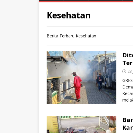
Kesehatan
Berita Terbaru Kesehatan
Dit
Te
23
GRESI
Dema
Keca
melak
Ban
Kar