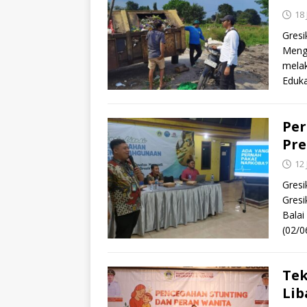
18
Gresi
Menga
mela
Eduka
Per
Pre
12
Gres
Gresi
Balai
(02/0
Tek
Lib