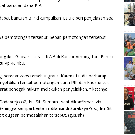
pat bantuan dana PIP.
at bantuan BIP dikumpulkan. Lalu diberi penjelasan soal
anya pemotongan tersebut. Sebab pemotongan tersebut
yang ikut Gebyar Literasi KWB di Kantor Among Tani Pemkot
u Rp 40 ribu.
g beredar kaos tersebut gratis. Karena itu dia berharap
yelidikan terkait pemotongan dana PIP dan kaos untuk
aparat penegak hukum melakukan penyelidikan, “ katanya.
daprejo o2, Irul Siti Sumarni, saat dikonfirmasi via
ngga sampai berita ini dilansir di SurabayaPost, Irul Siti
it dugaan permasalahan tersebut. (gus/ah)