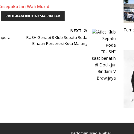
 Kesepakatan Wali Murid
PROGRAM INDONESIA PINTAR
Teme
NEXT
npora
RUSH Genapi 8 Klub Sepatu Roda
Binaan Porserosi Kota Malang
Pedoman Media Siber