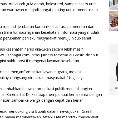
as, mulai cek gula darah, kolesterol, sampai asam urat.
peran wartawan menjadi sangat penting untuk meneruskan
u menjadi jembatan komunikasi antara pemerintah dan
an transformasi layanan kesehatan. Informasi yang mudah
t perubahan perilaku masyarakat menuju hidup sehat.
i kesehatan harus dilakukan secara lebih masif,
WG, sebagai komunitas jurnalis terbesar di Gresik, disebut
ni publik positif mengenai layanan kesehatan.
media menginformasikan layanan gratis, inovasi
knya langsung dirasakan masyarakat,” tegasnya.
menambahkan bahwa komunikasi publik menjadi bagian
nal. Karena itu, Dinkes siap memperkuat kerja sama dengan
hatan sampai ke warga dengan cepat dan benar.
esik mendukung visi Bupati dalam mewujudkan Gresik
kan hanya memberitakan, tetapi juga mendidik masyarakat