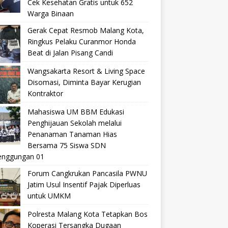
Cek Kesehatan Gratis untuk 652
Warga Binaan
Gerak Cepat Resmob Malang Kota,
Ringkus Pelaku Curanmor Honda
Beat di Jalan Pisang Candi
Wangsakarta Resort & Living Space
Disomasi, Diminta Bayar Kerugian
Kontraktor
Mahasiswa UM BBM Edukasi
Penghijauan Sekolah melalui
Penanaman Tanaman Hias
Bersama 75 Siswa SDN
nggungan 01
Forum Cangkrukan Pancasila PWNU
Jatim Usul Insentif Pajak Diperluas
untuk UMKM
Polresta Malang Kota Tetapkan Bos
Koperasi Tersangka Dugaan