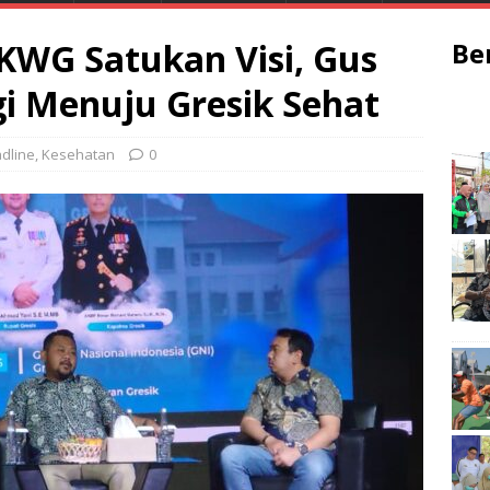
 KWG Satukan Visi, Gus
Be
gi Menuju Gresik Sehat
dline
,
Kesehatan
0