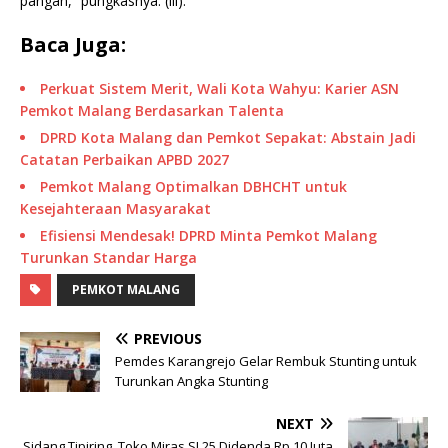
pangan,” pungkasnya. (lil).
Baca Juga:
Perkuat Sistem Merit, Wali Kota Wahyu: Karier ASN
Pemkot Malang Berdasarkan Talenta
DPRD Kota Malang dan Pemkot Sepakat: Abstain Jadi
Catatan Perbaikan APBD 2027
Pemkot Malang Optimalkan DBHCHT untuk
Kesejahteraan Masyarakat
Efisiensi Mendesak! DPRD Minta Pemkot Malang
Turunkan Standar Harga
PEMKOT MALANG
PREVIOUS
Pemdes Karangrejo Gelar Rembuk Stunting untuk
Turunkan Angka Stunting
NEXT
Sidang Tipiring, Toko Miras SJ 25 Didenda Rp 10 Juta