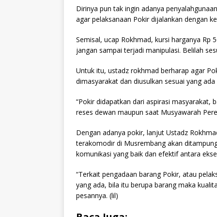
Dirinya pun tak ingin adanya penyalahgunaa
agar pelaksanaan Pokir dijalankan dengan ke
Semisal, ucap Rokhmad, kursi harganya Rp 50
jangan sampai terjadi manipulasi. Belilah ses
Untuk itu, ustadz rokhmad berharap agar Pok
dimasyarakat dan diusulkan sesuai yang ada 
“Pokir didapatkan dari aspirasi masyarakat,
reses dewan maupun saat Musyawarah Pere
Dengan adanya pokir, lanjut Ustadz Rokhmad
terakomodir di Musrembang akan ditampung 
komunikasi yang baik dan efektif antara ekseku
“Terkait pengadaan barang Pokir, atau pela
yang ada, bila itu berupa barang maka kuali
pesannya. (lil)
Baca Juga: