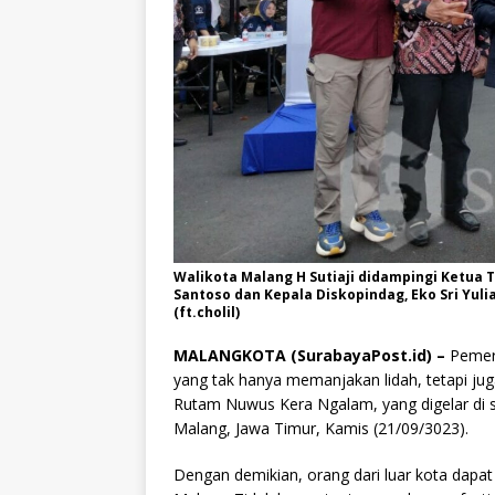
Walikota Malang H Sutiaji didampingi Ketua T
Santoso dan Kepala Diskopindag, Eko Sri Yul
(ft.cholil)
MALANGKOTA (SurabayaPost.id) –
Pemeri
yang tak hanya memanjakan lidah, tetapi j
Rutam Nuwus Kera Ngalam, yang digelar di 
Malang, Jawa Timur, Kamis (21/09/3023).
Dengan demikian, orang dari luar kota dapa