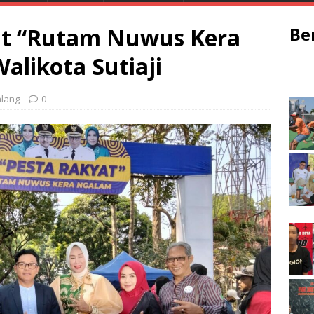
yat “Rutam Nuwus Kera
Be
alikota Sutiaji
lang
0