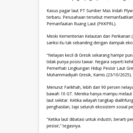
Kasus pagar laut PT Sumber Mas Indah Plywo
terbaru. Perusahaan tersebut memanfaatkan 
Pemanfaatan Ruang Laut (PKKPRL).
Meski Kementerian Kelautan dan Perikanan (
sanksi itu tak sebanding dengan dampak ekol
“Nelayan kecil di Gresik sekarang hampir pu
tidak punya posisi tawar. Negara seperti kehil
Pemerhati Lingkungan Hidup Pesisir Laut Gre
Muhammadiyah Gresik, Kamis (23/10/2025).
Menurut Farikhah, lebih dari 90 persen nelaya
bawah 10 GT. Mereka hanya mampu melaut s
laut sekitar. Ketika wilayah tangkap dialihfu
penghasilan, tapi seluruh ekosistem sosial pes
“Ketika laut dibatasi untuk industri, berart
pesisir,” tegasnya.