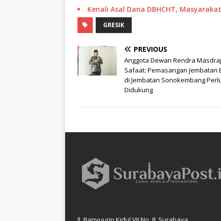
Kenali Asal Dana DBHCHT, Masyarakat 
GRESIK
PREVIOUS
Anggota Dewan Rendra Masdra
Safaat: Pemasangan Jembatan B
di Jembatan Sonokembang Perl
Didukung
Jl. Banyuurip Kidul VII No. 8, Surabaya.