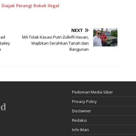
Diajak Perangi Rokok Ilegal
NEXT
jad
MA Tolak Kasasi Putri Zulkifli Hasan,
ailey
Wajibkan Serahkan Tanah dan
u
Bangunan
Pedoman Media Siber
Privacy Policy
Disclaimer
Redaksi
Info Iklan