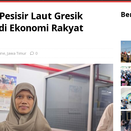
 Pesisir Laut Gresik
Be
di Ekonomi Rakyat
ine
,
Jawa Timur
0