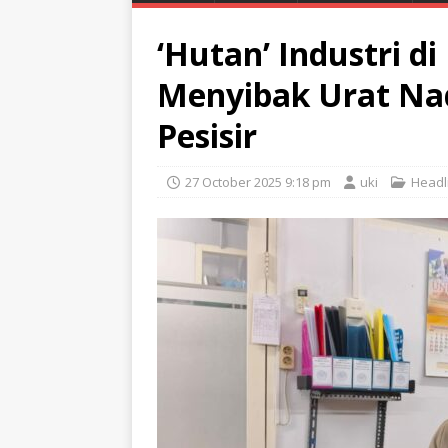
‘Hutan’ Industri di
Menyibak Urat Na
Pesisir
27 October 2025 9:18 pm
uki
Headl