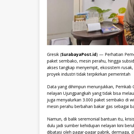
Gresik (
SurabayaPost.id
) — Perhatian Peme
paket sembako, mesin perahu, hingga subsidi
akses tangkap menyempit, ekosistem rusak, d
proyek industri tidak terpikirkan pemerintah
Data yang dihimpun menunjukkan, Pemkab G
nelayan Ujungpangkah yang tidak bisa melau
juga menyalurkan 3.000 paket sembako di wi
mesin perahu berbahan bakar gas sebagai ba
Namun, di balik seremonial bantuan itu, krisi
dulu jadi sumber kehidupan nelayan kini ber
dibatasi oleh pagar-pagar pabrik, dermaga