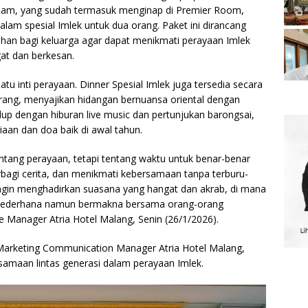
alam, yang sudah termasuk menginap di Premier Room,
am spesial Imlek untuk dua orang. Paket ini dirancang
n bagi keluarga agar dapat menikmati perayaan Imlek
at dan berkesan.
 inti perayaan. Dinner Spesial Imlek juga tersedia secara
orang, menyajikan hidangan bernuansa oriental dengan
p dengan hiburan live music dan pertunjukan barongsai,
an dan doa baik di awal tahun.
ntang perayaan, tetapi tentang waktu untuk benar-benar
erbagi cerita, dan menikmati kebersamaan tanpa terburu-
 ingin menghadirkan suasana yang hangat dan akrab, di mana
 sederhana namun bermakna bersama orang-orang
 Manager Atria Hotel Malang, Senin (26/1/2026).
 Marketing Communication Manager Atria Hotel Malang,
maan lintas generasi dalam perayaan Imlek.