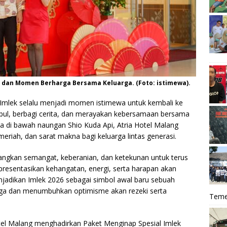
u, dan Momen Berharga Bersama Keluarga. (Foto: istimewa).
mlek selalu menjadi momen istimewa untuk kembali ke
pul, berbagi cerita, dan merayakan kebersamaan bersama
 di bawah naungan Shio Kuda Api, Atria Hotel Malang
riah, dan sarat makna bagi keluarga lintas generasi.
angkan semangat, keberanian, dan ketekunan untuk terus
resentasikan kehangatan, energi, serta harapan akan
njadikan Imlek 2026 sebagai simbol awal baru sebuah
ga dan menumbuhkan optimisme akan rezeki serta
Teme
tel Malang menghadirkan Paket Menginap Spesial Imlek