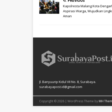
PREVIOUS
Kapolresta Malang Kota Denga
Aspirasi Warga, Wujudkan Ling
Aman
Jl. Banyuurip Kidul VII No. 8, Surabaya.
surabayapost.id@gmail.com
Copyright © 2026 | WordPress Theme by
MH Them