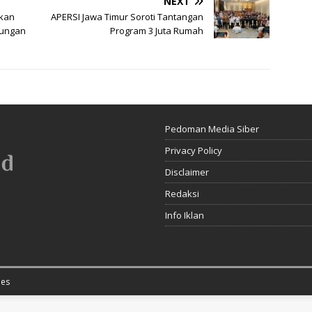
NEXT
rkan
APERSI Jawa Timur Soroti Tantangan
kungan
Program 3 Juta Rumah
Pedoman Media Siber
Privacy Policy
Disclaimer
Redaksi
Info Iklan
es