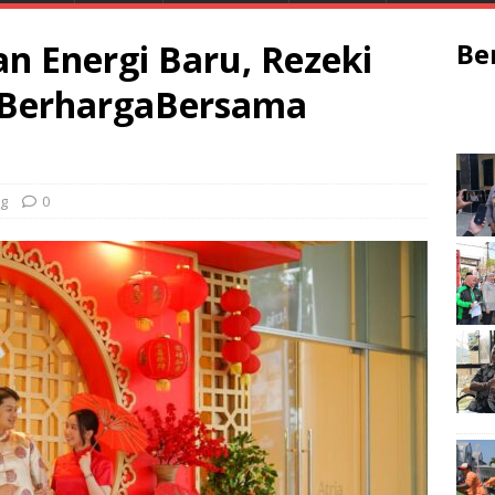
n Energi Baru, Rezeki
Be
 BerhargaBersama
g
0