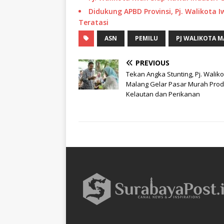
Didukung APBD Provinsi, Pj. Walikota
Teratasi
ASN
PEMILU
PJ WALIKOTA 
PREVIOUS
Tekan Angka Stunting, Pj. Waliko
Malang Gelar Pasar Murah Pro
Kelautan dan Perikanan