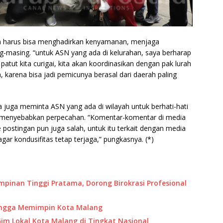
 harus bisa menghadirkan kenyamanan, menjaga
g-masing. “untuk ASN yang ada di kelurahan, saya berharap
ut kita curigai, kita akan koordinasikan dengan pak lurah
 karena bisa jadi pemicunya berasal dari daerah paling
 juga meminta ASN yang ada di wilayah untuk berhati-hati
sa menyebabkan perpecahan. “Komentar-komentar di media
 postingan pun juga salah, untuk itu terkait dengan media
 agar kondusifitas tetap terjaga,” pungkasnya. (*)
impinan Tinggi Pratama, Dorong Birokrasi Profesional
Bangga Memimpin Kota Malang
 Gim Lokal Kota Malang di Tingkat Nasional