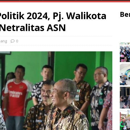
olitik 2024, Pj. Walikota
Be
Netralitas ASN
lang
0