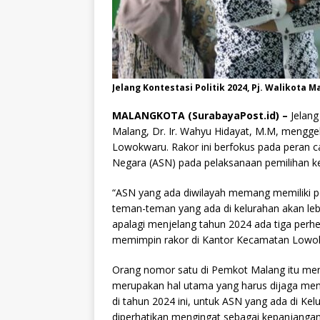
Jelang Kontestasi Politik 2024, Pj. Walikota
MALANGKOTA (SurabayaPost.id) –
Jelang
Malang, Dr. Ir. Wahyu Hidayat, M.M, mengge
Lowokwaru. Rakor ini berfokus pada peran ca
Negara (ASN) pada pelaksanaan pemilihan kepa
“ASN yang ada diwilayah memang memiliki p
teman-teman yang ada di kelurahan akan leb
apalagi menjelang tahun 2024 ada tiga perh
memimpin rakor di Kantor Kecamatan Lowok
Orang nomor satu di Pemkot Malang itu men
merupakan hal utama yang harus dijaga menj
di tahun 2024 ini, untuk ASN yang ada di Ke
diperhatikan mengingat sebagai kepanjangan 