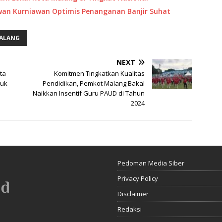
 Iwan Kurniawan Optimis Penanganan Banjir Suhat
MALANG
NEXT
ta
Komitmen Tingkatkan Kualitas
duk
Pendidikan, Pemkot Malang Bakal
Naikkan Insentif Guru PAUD di Tahun
2024
Pedoman Media Siber
Privacy Policy
Disclaimer
Redaksi