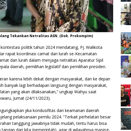
 Malang Tekankan Netralitas ASN. (Dok. Prokompim)
 kontestasi politik tahun 2024 mendatang, Pj. Walikota
lar rapat koordinasi camat dan lurah se-Kecamatan
mat dan lurah dalam menjaga netralitas Aparatur Sipil
la daerah, pemilihan legislatif dan pemilihan presiden.
eran karena lebih dekat dengan masyarakat, dan ke depan
ih banyak lagi berhadapan langsung dengan masyarakat,
elatan yang akan dilaksanakan,” ungkap Wahyu saat
waru, Jumat (24/11/2023).
gungkapkan jika kondusifitas dan keamanan daerah
elang pelaksanaan pemilu 2024. “Terkait perhelatan besar
lurahan tanggung jawabnya tidak mudah, tentu harus bisa
tangan dari kita (pemerintah), agar di wilayahnya masing-