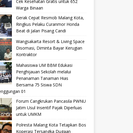
Cek Kesehatan Gratis untuk 652
Warga Binaan
Gerak Cepat Resmob Malang Kota,
Ringkus Pelaku Curanmor Honda
Beat di Jalan Pisang Candi
Wangsakarta Resort & Living Space
Disomasi, Diminta Bayar Kerugian
Kontraktor
Mahasiswa UM BBM Edukasi
Penghijauan Sekolah melalui
Penanaman Tanaman Hias
Bersama 75 Siswa SDN
nggungan 01
Forum Cangkrukan Pancasila PWNU
Jatim Usul Insentif Pajak Diperluas
untuk UMKM
Polresta Malang Kota Tetapkan Bos
Koperasi Tersangka Dugaan