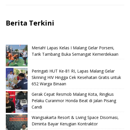
Berita Terkini
Meriah! Lapas Kelas I Malang Gelar Porseni,
Tarik Tambang Buka Semangat Kemerdekaan
Peringati HUT Ke-81 RI, Lapas Malang Gelar
Skrining HIV Hingga Cek Kesehatan Gratis untuk
652 Warga Binaan
Gerak Cepat Resmob Malang Kota, Ringkus
Pelaku Curanmor Honda Beat di Jalan Pisang
Candi
Wangsakarta Resort & Living Space Disomasi,
Diminta Bayar Kerugian Kontraktor