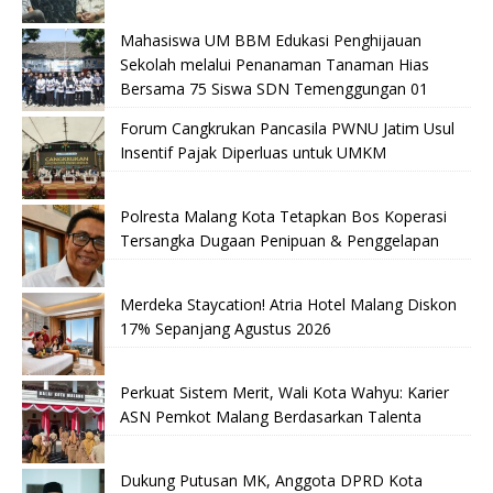
Mahasiswa UM BBM Edukasi Penghijauan
Sekolah melalui Penanaman Tanaman Hias
Bersama 75 Siswa SDN Temenggungan 01
Forum Cangkrukan Pancasila PWNU Jatim Usul
Insentif Pajak Diperluas untuk UMKM
Polresta Malang Kota Tetapkan Bos Koperasi
Tersangka Dugaan Penipuan & Penggelapan
Merdeka Staycation! Atria Hotel Malang Diskon
17% Sepanjang Agustus 2026
Perkuat Sistem Merit, Wali Kota Wahyu: Karier
ASN Pemkot Malang Berdasarkan Talenta
Dukung Putusan MK, Anggota DPRD Kota