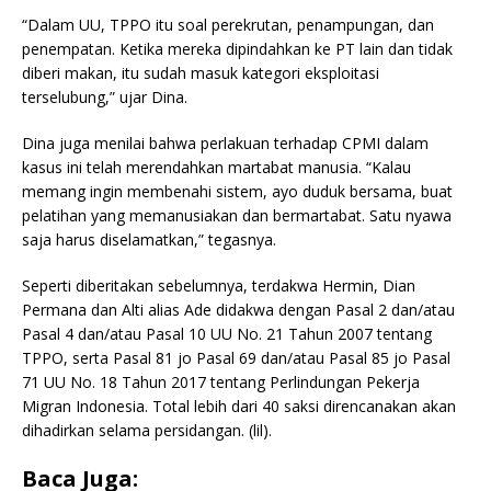
“Dalam UU, TPPO itu soal perekrutan, penampungan, dan
penempatan. Ketika mereka dipindahkan ke PT lain dan tidak
diberi makan, itu sudah masuk kategori eksploitasi
terselubung,” ujar Dina.
Dina juga menilai bahwa perlakuan terhadap CPMI dalam
kasus ini telah merendahkan martabat manusia. “Kalau
memang ingin membenahi sistem, ayo duduk bersama, buat
pelatihan yang memanusiakan dan bermartabat. Satu nyawa
saja harus diselamatkan,” tegasnya.
Seperti diberitakan sebelumnya, terdakwa Hermin, Dian
Permana dan Alti alias Ade didakwa dengan Pasal 2 dan/atau
Pasal 4 dan/atau Pasal 10 UU No. 21 Tahun 2007 tentang
TPPO, serta Pasal 81 jo Pasal 69 dan/atau Pasal 85 jo Pasal
71 UU No. 18 Tahun 2017 tentang Perlindungan Pekerja
Migran Indonesia. Total lebih dari 40 saksi direncanakan akan
dihadirkan selama persidangan. (lil).
Baca Juga: