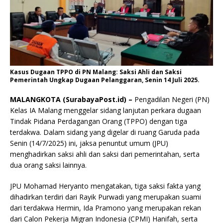
Kasus Dugaan TPPO di PN Malang: Saksi Ahli dan Saksi
Pemerintah Ungkap Dugaan Pelanggaran, Senin 14 Juli 2025.
MALANGKOTA (SurabayaPost.id) –
Pengadilan Negeri (PN)
Kelas IA Malang menggelar sidang lanjutan perkara dugaan
Tindak Pidana Perdagangan Orang (TPPO) dengan tiga
terdakwa. Dalam sidang yang digelar di ruang Garuda pada
Senin (14/7/2025) ini, jaksa penuntut umum (JPU)
menghadirkan saksi ahli dan saksi dari pemerintahan, serta
dua orang saksi lainnya.
JPU Mohamad Heryanto mengatakan, tiga saksi fakta yang
dihadirkan terdiri dari Rayik Purwadi yang merupakan suami
dari terdakwa Hermin, Ida Pramono yang merupakan rekan
dari Calon Pekerja Migran Indonesia (CPMI) Hanifah, serta