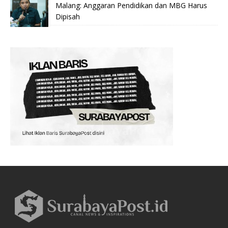
Malang: Anggaran Pendidikan dan MBG Harus
Dipisah