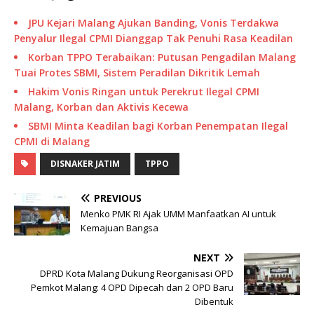
JPU Kejari Malang Ajukan Banding, Vonis Terdakwa
Penyalur Ilegal CPMI Dianggap Tak Penuhi Rasa Keadilan
Korban TPPO Terabaikan: Putusan Pengadilan Malang
Tuai Protes SBMI, Sistem Peradilan Dikritik Lemah
Hakim Vonis Ringan untuk Perekrut Ilegal CPMI
Malang, Korban dan Aktivis Kecewa
SBMI Minta Keadilan bagi Korban Penempatan Ilegal
CPMI di Malang
DISNAKER JATIM
TPPO
PREVIOUS
Menko PMK RI Ajak UMM Manfaatkan AI untuk
Kemajuan Bangsa
NEXT
DPRD Kota Malang Dukung Reorganisasi OPD
Pemkot Malang: 4 OPD Dipecah dan 2 OPD Baru
Dibentuk