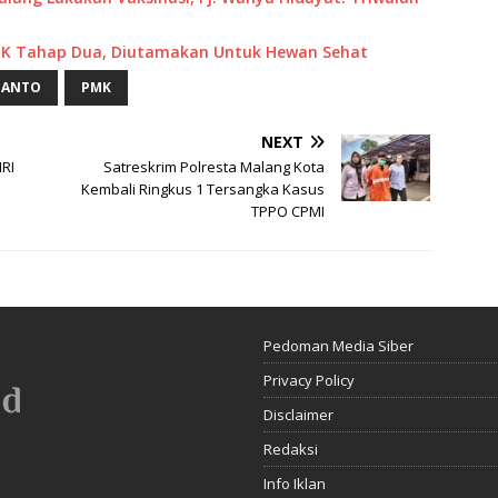
PMK Tahap Dua, Diutamakan Untuk Hewan Sehat
IANTO
PMK
NEXT
HRI
Satreskrim Polresta Malang Kota
Kembali Ringkus 1 Tersangka Kasus
TPPO CPMI
Pedoman Media Siber
Privacy Policy
Disclaimer
Redaksi
Info Iklan