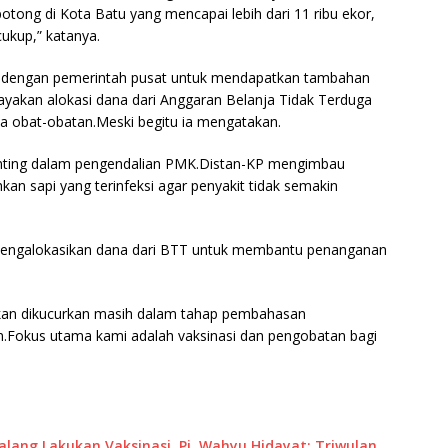
otong di Kota Batu yang mencapai lebih dari 11 ribu ekor,
cukup,” katanya.
asi dengan pemerintah pusat untuk mendapatkan tambahan
ayakan alokasi dana dari Anggaran Belanja Tidak Terduga
ta obat-obatan.Meski begitu ia mengatakan.
enting dalam pengendalian PMK.Distan-KP mengimbau
an sapi yang terinfeksi agar penyakit tidak semakin
mengalokasikan dana dari BTT untuk membantu penanganan
akan dikucurkan masih dalam tahap pembahasan
.Fokus utama kami adalah vaksinasi dan pengobatan bagi
lang Lakukan Vaksinasi, Pj. Wahyu Hidayat: Triwulan