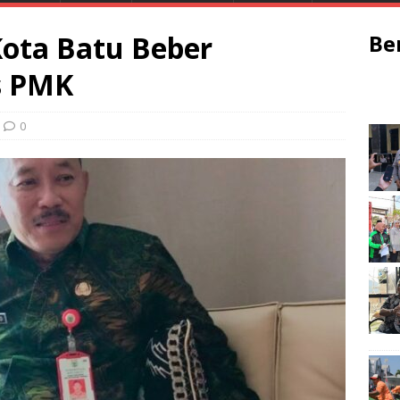
Kota Batu Beber
Be
s PMK
0