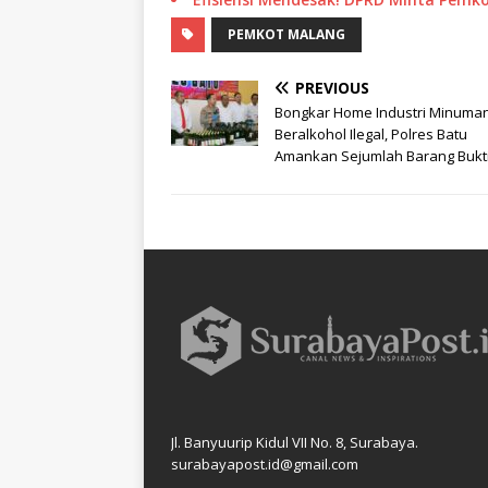
PEMKOT MALANG
PREVIOUS
Bongkar Home Industri Minuma
Beralkohol Ilegal, Polres Batu
Amankan Sejumlah Barang Bukt
Jl. Banyuurip Kidul VII No. 8, Surabaya.
surabayapost.id@gmail.com