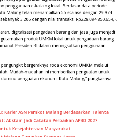
an penggunaan e-katalog lokal. Berdasar data periode
 Kota Malang telah menampilkan 55 etalase dengan 29.974
 sebanyak 3.206 dengan nilai transaksi Rp228.094.850.654,-.
ran, digitalisasi pengadaan barang dan jasa juga menjadi
gutamakan produk UMKM lokal untuk pengadaan barang
n amanat Presiden RI dalam meningkatkan penggunaan
di pengungkit bergeraknya roda ekonomi UMKM melalui
intah. Mudah-mudahan ini memberikan penguatan untuk
 domino penguatan ekonomi Kota Malang,” pungkasnya.
yu: Karier ASN Pemkot Malang Berdasarkan Talenta
: Abstain Jadi Catatan Perbaikan APBD 2027
ntuk Kesejahteraan Masyarakat
ot Malang Turunkan Standar Harga