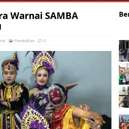
ara Warnai SAMBA
Be
U
ost
Pendidikan
0