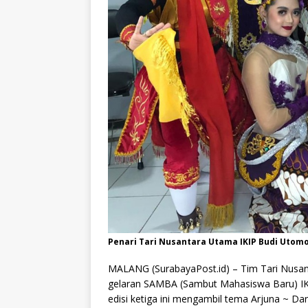
Penari Tari Nusantara Utama IKIP Budi Utom
MALANG (SurabayaPost.id) – Tim Tari Nusa
gelaran SAMBA (Sambut Mahasiswa Baru) IK
edisi ketiga ini mengambil tema Arjuna ~ Dar