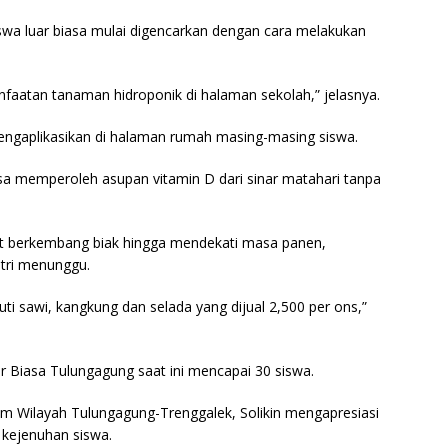
iswa luar biasa mulai digencarkan dengan cara melakukan
nfaatan tanaman hidroponik di halaman sekolah,” jelasnya.
engaplikasikan di halaman rumah masing-masing siswa.
sa memperoleh asupan vitamin D dari sinar matahari tanpa
t berkembang biak hingga mendekati masa panen,
ntri menunggu.
uti sawi, kangkung dan selada yang dijual 2,500 per ons,”
r Biasa Tulungagung saat ini mencapai 30 siswa.
tim Wilayah Tulungagung-Trenggalek, Solikin mengapresiasi
 kejenuhan siswa.