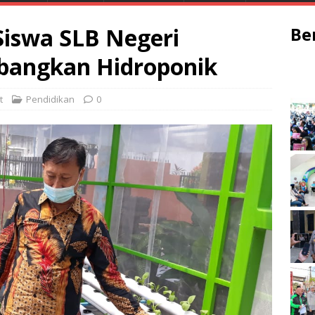
Siswa SLB Negeri
Be
angkan Hidroponik
t
Pendidikan
0