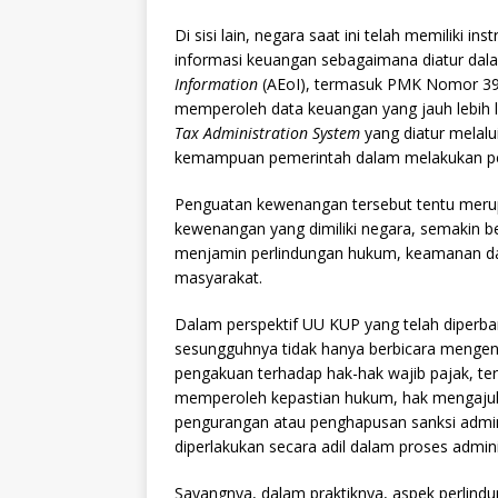
Di sisi lain, negara saat ini telah memiliki 
informasi keuangan sebagaimana diatur dal
Information
(AEoI), termasuk PMK Nomor 39/
memperoleh data keuangan yang jauh lebih l
Tax Administration System
yang diatur mela
kemampuan pemerintah dalam melakukan pen
Penguatan kewenangan tersebut tentu merup
kewenangan yang dimiliki negara, semakin be
menjamin perlindungan hukum, keamanan dat
masyarakat.
Dalam perspektif UU KUP yang telah diperbar
sesungguhnya tidak hanya berbicara mengen
pengakuan terhadap hak-hak wajib pajak, t
memperoleh kepastian hukum, hak mengajuk
pengurangan atau penghapusan sanksi adminis
diperlakukan secara adil dalam proses admini
Sayangnya, dalam praktiknya, aspek perlindu