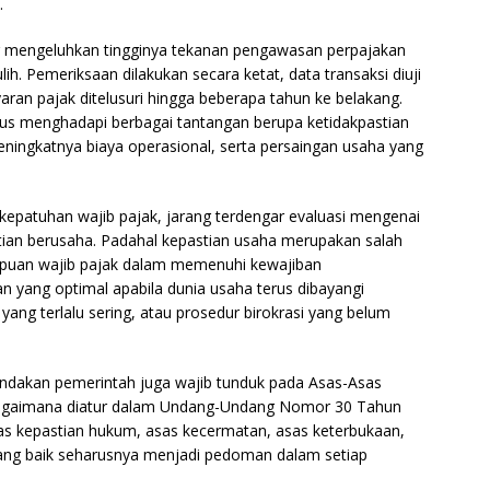
.
g mengeluhkan tingginya tekanan pengawasan perpajakan
h. Pemeriksaan dilakukan secara ketat, data transaksi diuji
aran pajak ditelusuri hingga beberapa tahun ke belakang.
us menghadapi berbagai tantangan berupa ketidakpastian
eningkatnya biaya operasional, serta persaingan usaha yang
 kepatuhan wajib pajak, jarang terdengar evaluasi mengenai
an berusaha. Padahal kepastian usaha merupakan salah
puan wajib pajak dalam memenuhi kewajiban
n yang optimal apabila dunia usaha terus dibayangi
 yang terlalu sering, atau prosedur birokrasi yang belum
tindakan pemerintah juga wajib tunduk pada Asas-Asas
agaimana diatur dalam Undang-Undang Nomor 30 Tahun
as kepastian hukum, asas kecermatan, asas keterbukaan,
yang baik seharusnya menjadi pedoman dalam setiap