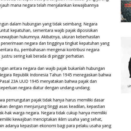
sejauh mana negara telah menjalankan kewajibannya
bangun dalam hubungan yang tidak seimbang. Negara
ntut kepatuhan, sementara wajib pajak diposisikan
kewajiban hukumnya. Akibatnya, ukuran keberhasilan
a penerimaan negara dan tingginya tingkat kepatuhan yang
mentara itu, pembahasan mengenai kontribusi negara
stru sering kali berada di pinggir perhatian.
gan antara negara dan wajib pajak bukanlah hubungan
D Negara Republik Indonesia Tahun 1945 menegaskan bahwa
 Pasal 23A UUD 1945 menyatakan bahwa pajak dan
keperluan negara diatur dengan undang-undang.
hwa pemungutan pajak tidak hanya harus memiliki dasar
nakan dengan menjunjung tinggi asas keadilan, kepastian
ak-hak warga negara. Negara tidak cukup hanya memiliki
iliki kewajiban menciptakan iklim usaha yang sehat,
n adanya kepastian ekonomi bagi para pelaku usaha yang