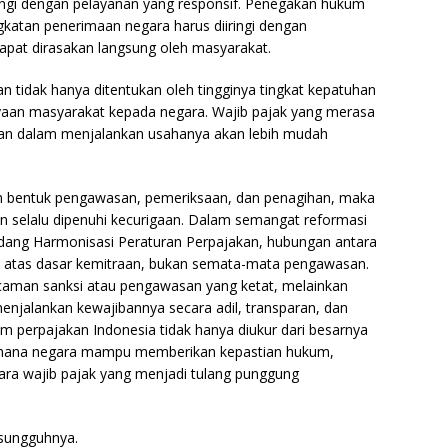
angi dengan pelayanan yang responsif. Penegakan hukum
gkatan penerimaan negara harus diiringi dengan
dapat dirasakan langsung oleh masyarakat.
n tidak hanya ditentukan oleh tingginya tingkat kepatuhan
cayaan masyarakat kepada negara. Wajib pajak yang merasa
tian dalam menjalankan usahanya akan lebih mudah
.
lam bentuk pengawasan, pemeriksaan, dan penagihan, maka
n selalu dipenuhi kecurigaan. Dalam semangat reformasi
dang Harmonisasi Peraturan Perpajakan, hubungan antara
n atas dasar kemitraan, bukan semata-mata pengawasan.
ncaman sanksi atau pengawasan yang ketat, melainkan
njalankan kewajibannya secara adil, transparan, dan
tem perpajakan Indonesia tidak hanya diukur dari besarnya
uh mana negara mampu memberikan kepastian hukum,
para wajib pajak yang menjadi tulang punggung
sesungguhnya.