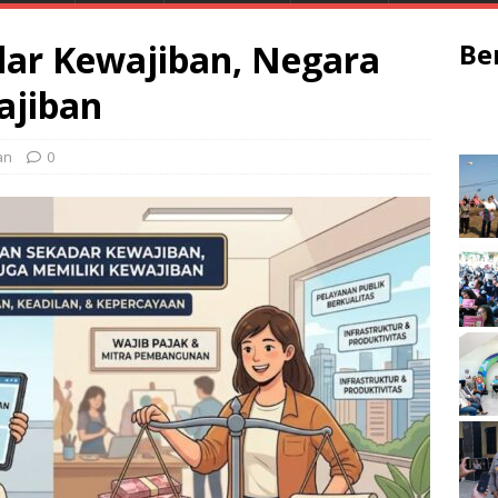
ar Kewajiban, Negara
Be
ajiban
an
0