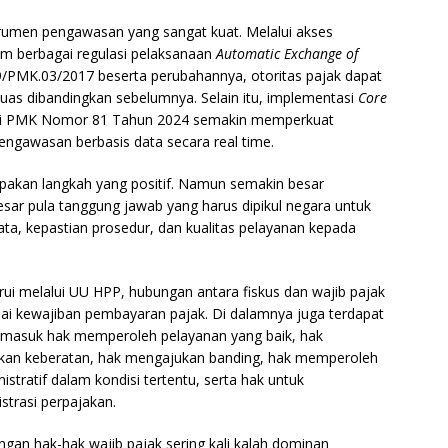
instrumen pengawasan yang sangat kuat. Melalui akses
am berbagai regulasi pelaksanaan
Automatic Exchange of
PMK.03/2017 beserta perubahannya, otoritas pajak dapat
uas dibandingkan sebelumnya. Selain itu, implementasi
Core
lui PMK Nomor 81 Tahun 2024 semakin memperkuat
gawasan berbasis data secara real time.
akan langkah yang positif. Namun semakin besar
sar pula tanggung jawab yang harus dipikul negara untuk
a, kepastian prosedur, dan kualitas pelayanan kepada
ui melalui UU HPP, hubungan antara fiskus dan wajib pajak
ai kewajiban pembayaran pajak. Di dalamnya juga terdapat
ermasuk hak memperoleh pelayanan yang baik, hak
an keberatan, hak mengajukan banding, hak memperoleh
tratif dalam kondisi tertentu, serta hak untuk
strasi perpajakan.
ngan hak-hak wajib pajak sering kali kalah dominan