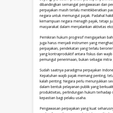
dibandingkan semangat pengawasan dan pen
perpajakan masih terlalu menitikberatkan pa
negara untuk memungut pajak. Padahal hakik
kemampuan negara menagih pajak, tetapi 
masyarakat dalam menjalankan aktivitas ek
Pemikiran hukum progresif mengajarkan bahw
juga harus menjadi instrumen yang menghad
perpajakan, pendekatan yang terlalu berori
yang kontraproduktif antara fiskus dan waj
pemungut penerimaan, bukan sebagai mitr
Sudah saatnya paradigma perpajakan Indone
Kepatuhan wajib pajak memang penting, teta
kalah penting. Negara perlu menunjukkan s
dalam bentuk pelayanan publik yang berkual
produktivitas, perlindungan hukum terhadap
kepastian bagi pelaku usaha.
Pengawasan perpajakan yang kuat seharusny