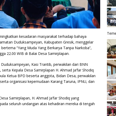
Teme
eningkatkan kesadaran masyarakat terhadap bahaya
camatan Duduksampeyan, Kabupaten Gresik, menggelar
ba bertema “Yang Muda Yang Berkarya Tanpa Narkoba”,
gga 22.00 WIB di Balai Desa Samirplapan.
am Duduksampeyan, Kasi Trantib, perwakilan dari BNN
 serta Kepala Desa Samirplapan H. Ahmad Ja’far Shodiq
 pula Ketua BPD beserta anggota, Bidan Desa, perwakilan
, serta organisasi kepemudaan Karang Taruna, IPNU, dan
Desa Samirplapan, H. Ahmad Ja’far Shodiq yang
pada seluruh undangan atas kehadiran mereka di tengah