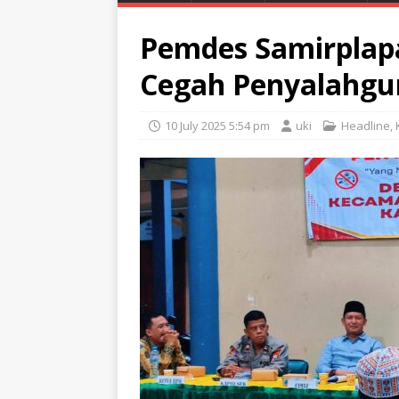
Pemdes Samirplap
Cegah Penyalahgu
10 July 2025 5:54 pm
uki
Headline
,