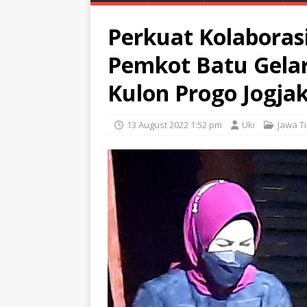
Perkuat Kolabora
Pemkot Batu Gel
Kulon Progo Jogja
13 August 2022 1:52 pm
Uki
Jawa T