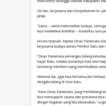
mencontoh tetangga sebelah Kabupaten Mal
Sisi lain, kerjasama dan kesepahaman ini, p
pihak.
“Sama – sama melestarikan budaya, semoga
bisa melahirkan kretifitas – kreatifitas seni y
Secara terpisah, Kepala Dinas Pariwisata (D
kerjasama budaya antara Pemkot Batu dan 
“Dinas Pariwisata pemangku bidang kebuda
Kajari Batu, melalui utusannya Kasi Intel B
bersinergi memberi ruang memfasilitasi untuk 
Menurut dia, agar bisa bersama dan berbaur
disegala bidang di Kota Batu.
“Kami Dinas Pariwisata, yang membidangi k
bisa mensupport sarana dan prasarana bisa
dengan kegiatan yang kita laksanakan,” ungk