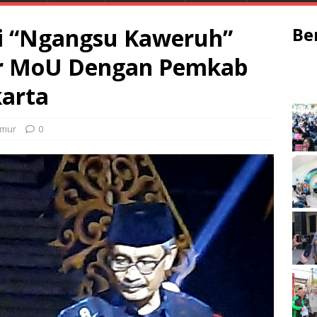
si “Ngangsu Kaweruh”
Be
ar MoU Dengan Pemkab
karta
imur
0