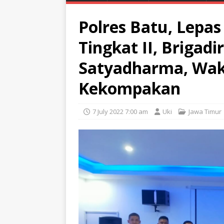
Polres Batu, Lepas
Tingkat II, Brigad
Satyadharma, Waka
Kekompakan
7 July 2022 7:00 am
Uki
Jawa Timur