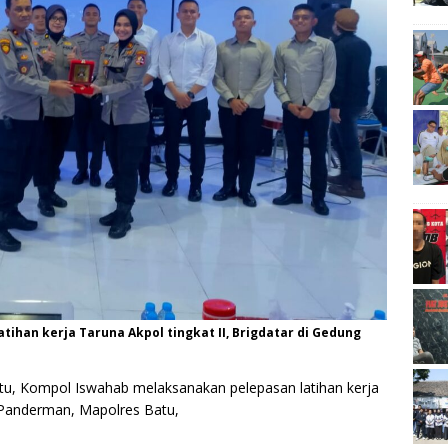
ihan kerja Taruna Akpol tingkat II, Brigdatar di Gedung
u, Kompol Iswahab melaksanakan pelepasan latihan kerja
ng Panderman, Mapolres Batu,