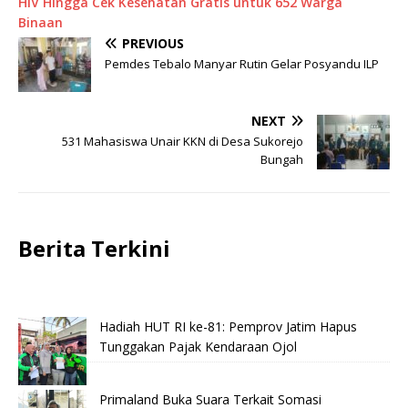
HIV Hingga Cek Kesehatan Gratis untuk 652 Warga
Binaan
PREVIOUS
Pemdes Tebalo Manyar Rutin Gelar Posyandu ILP
NEXT
531 Mahasiswa Unair KKN di Desa Sukorejo
Bungah
Berita Terkini
Hadiah HUT RI ke-81: Pemprov Jatim Hapus
Tunggakan Pajak Kendaraan Ojol
Primaland Buka Suara Terkait Somasi