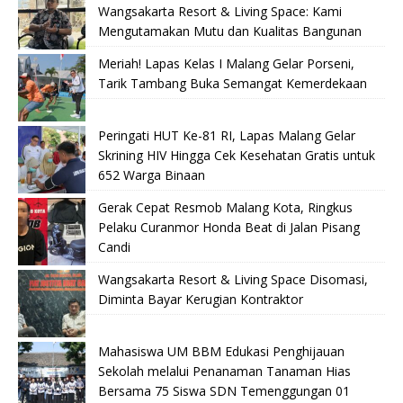
Wangsakarta Resort & Living Space: Kami
Mengutamakan Mutu dan Kualitas Bangunan
Meriah! Lapas Kelas I Malang Gelar Porseni,
Tarik Tambang Buka Semangat Kemerdekaan
Peringati HUT Ke-81 RI, Lapas Malang Gelar
Skrining HIV Hingga Cek Kesehatan Gratis untuk
652 Warga Binaan
Gerak Cepat Resmob Malang Kota, Ringkus
Pelaku Curanmor Honda Beat di Jalan Pisang
Candi
Wangsakarta Resort & Living Space Disomasi,
Diminta Bayar Kerugian Kontraktor
Mahasiswa UM BBM Edukasi Penghijauan
Sekolah melalui Penanaman Tanaman Hias
Bersama 75 Siswa SDN Temenggungan 01