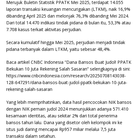
Merujuk Buletin Statistik PPATK Mei 2025, terdapat 14.055
laporan transaksi keuangan mencurigakan (LTKM), naik 16,9%
dibanding April 2025 dan melonjak 76,3% dibanding Mei 2024.
Dari total 14.470 indikasi tindak pidana di bulan itu, 53,3% atau
7.708 kasus terkait aktivitas perjudian.
Secara kumulatif hingga Mei 2025, perjudian menjadi tindak
pidana terbanyak dalam LTKM, yaitu sebesar 48,4%.
Baca artikel CNBC Indonesia “Dana Bansos Buat Judol! PPATK
Bekukan 10 Juta Rekening Salah Sasaran” selengkapnya di sini:
https://www.cnbcindonesia.com/research/20250708143038-
128-647291/dana-bansos-buat-judol-ppatk-bekukan-10-juta-
rekening-salah-sasaran
Yang lebih memprihatinkan, data hasil pencocokan NIK bansos
dengan NIK pemain judol 2024 menunjukkan adanya 571.410
kesamaan identitas, atau sekitar 2% dari total penerima
bansos tahun lalu. Dana yang disetor oleh kelompok ini ke
situs judi daring mencapai Rp957 miliar melalui 7,5 juta
transaksi dalam setahun.