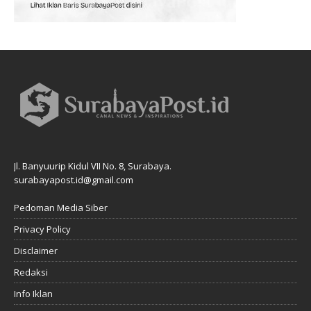
Jl. Banyuurip Kidul VII No. 8, Surabaya.
surabayapost.id@gmail.com
Pedoman Media Siber
Privacy Policy
Disclaimer
Redaksi
Info Iklan