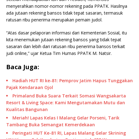
menyerahkan nomor-nomor rekening pada PPATK. Hasilnya
ada jutaan rekening bansos tidak tepat sasaran, termasuk
ratusan ribu penerima merupakan pemain judol.
“Atas dasar pelaporan informasi dari Kementerian Sosial, itu
kita menemukan jutaan rekening bansos yang tidak tepat
sasaran dan lebih dari ratusan ribu penerima bansos terkait
judi online,” ujar Ketua Tim Humas PPATK M. Natsir.
Baca Juga:
Hadiah HUT RI ke-81: Pemprov Jatim Hapus Tunggakan
Pajak Kendaraan Ojol
Primaland Buka Suara Terkait Somasi Wangsakarta
Resort & Living Space: Kami Mengutamakan Mutu dan
Kualitas Bangunan
Meriah! Lapas Kelas I Malang Gelar Porseni, Tarik
Tambang Buka Semangat Kemerdekaan
Peringati HUT Ke-81 RI, Lapas Malang Gelar Skrining