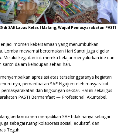
25 di SAE Lapas Kelas I Malang, Wujud Pemasyarakatan PASTI
a menjadi momen kebersamaan yang menumbuhkan
ta. Lomba mewarnai bertemakan Hari Santri juga digelar
. Melalui kegiatan ini, mereka belajar menyalurkan ide dan
santri dalam kehidupan sehari-hari.
 menyampaikan apresiasi atas terselenggaranya kegiatan
 Menurutnya, pemanfaatan SAE Ngajum oleh masyarakat
pemasyarakatan dan lingkungan sekitar. Hal ini sekaligus
rakatan PASTI Bermanfaat — Profesional, Akuntabel,
I Malang berkomitmen menjadikan SAE tidak hanya sebagai
uga sebagai ruang kolaborasi sosial, edukatif, dan
pas Teguh.