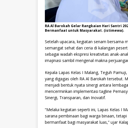
RA Al Barokah Gelar Rangkaian Hari Santri 20
Bermanfaat untuk Masyarakat. (istimewa).
Setelah upacara, kegiatan senam bersam
semangat sehat dan ceria di kalangan peser
sebagai wadah ekspresi kreativitas anak-anak
imajinasi sambil mengenal makna perjuangan 
Kepala Lapas Kelas I Malang, Teguh Pamuji,
yang digagas oleh RA Al Barokah tersebut.
menjadi bentuk nyata sinergi antara lembaga 
mencerminkan implementasi tagline Pemasya
Sinergi, Transparan, dan Inovatif.
“Melalui kegiatan seperti ini, Lapas Kelas 
sarana pembinaan bagi warga binaan, tetapi j
bermanfaat bagi masyarakat luas,” ujar Kala