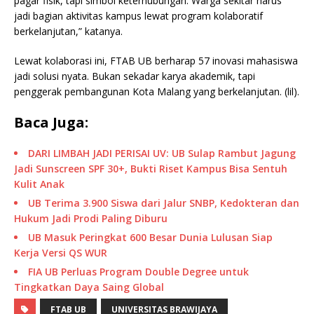
pagar fisik, tapi simbol keterhubungan. Warga sekitar harus
jadi bagian aktivitas kampus lewat program kolaboratif
berkelanjutan,” katanya.
Lewat kolaborasi ini, FTAB UB berharap 57 inovasi mahasiswa
jadi solusi nyata. Bukan sekadar karya akademik, tapi
penggerak pembangunan Kota Malang yang berkelanjutan. (lil).
Baca Juga:
DARI LIMBAH JADI PERISAI UV: UB Sulap Rambut Jagung
Jadi Sunscreen SPF 30+, Bukti Riset Kampus Bisa Sentuh
Kulit Anak
UB Terima 3.900 Siswa dari Jalur SNBP, Kedokteran dan
Hukum Jadi Prodi Paling Diburu
UB Masuk Peringkat 600 Besar Dunia Lulusan Siap
Kerja Versi QS WUR
FIA UB Perluas Program Double Degree untuk
Tingkatkan Daya Saing Global
FTAB UB
UNIVERSITAS BRAWIJAYA