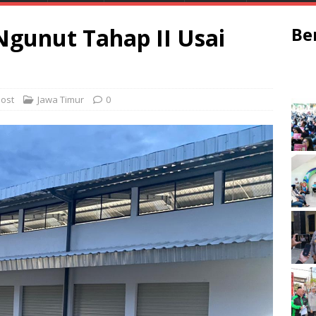
 Ngunut Tahap II Usai
Be
ost
Jawa Timur
0