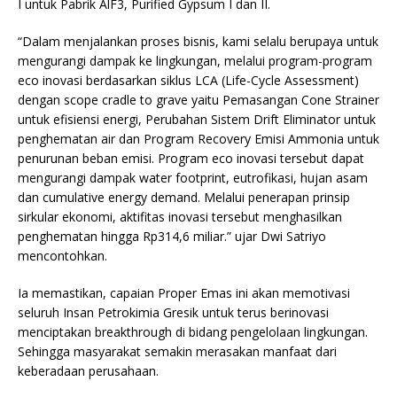
I untuk Pabrik AlF3, Purified Gypsum I dan II.
“Dalam menjalankan proses bisnis, kami selalu berupaya untuk
mengurangi dampak ke lingkungan, melalui program-program
eco inovasi berdasarkan siklus LCA (Life-Cycle Assessment)
dengan scope cradle to grave yaitu Pemasangan Cone Strainer
untuk efisiensi energi, Perubahan Sistem Drift Eliminator untuk
penghematan air dan Program Recovery Emisi Ammonia untuk
penurunan beban emisi. Program eco inovasi tersebut dapat
mengurangi dampak water footprint, eutrofikasi, hujan asam
dan cumulative energy demand. Melalui penerapan prinsip
sirkular ekonomi, aktifitas inovasi tersebut menghasilkan
penghematan hingga Rp314,6 miliar.” ujar Dwi Satriyo
mencontohkan.
Ia memastikan, capaian Proper Emas ini akan memotivasi
seluruh Insan Petrokimia Gresik untuk terus berinovasi
menciptakan breakthrough di bidang pengelolaan lingkungan.
Sehingga masyarakat semakin merasakan manfaat dari
keberadaan perusahaan.