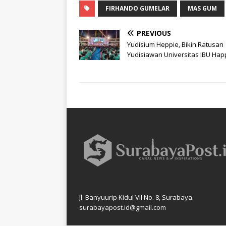
FIRHANDO GUMELAR
MAS GUM
PREVIOUS
Yudisium Heppie, Bikin Ratusan
Yudisiawan Universitas IBU Hap
Jl. Banyuurip Kidul VII No. 8, Surabaya.
surabayapost.id@gmail.com