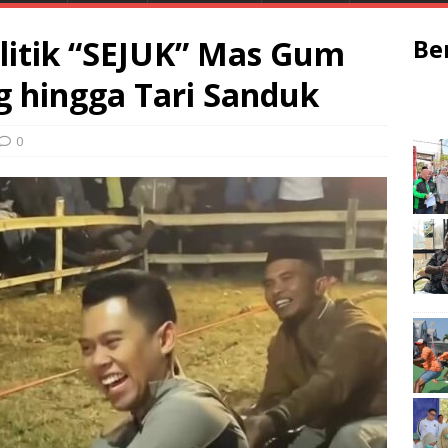
litik “SEJUK” Mas Gum
Be
g hingga Tari Sanduk
0