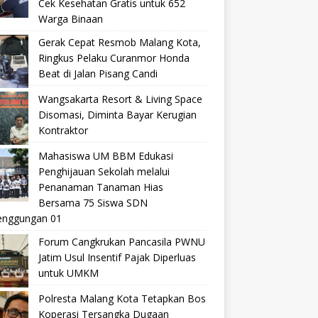
Cek Kesehatan Gratis untuk 652
Warga Binaan
Gerak Cepat Resmob Malang Kota,
Ringkus Pelaku Curanmor Honda
Beat di Jalan Pisang Candi
Wangsakarta Resort & Living Space
Disomasi, Diminta Bayar Kerugian
Kontraktor
Mahasiswa UM BBM Edukasi
Penghijauan Sekolah melalui
Penanaman Tanaman Hias
Bersama 75 Siswa SDN
nggungan 01
Forum Cangkrukan Pancasila PWNU
Jatim Usul Insentif Pajak Diperluas
untuk UMKM
Polresta Malang Kota Tetapkan Bos
Koperasi Tersangka Dugaan