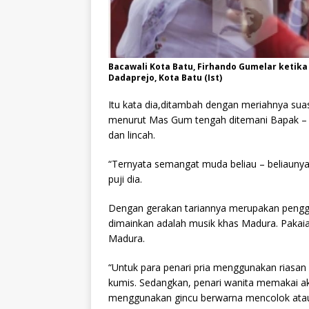
Bacawali Kota Batu, Firhando Gumelar ketik
Dadaprejo, Kota Batu (Ist)
Itu kata dia,ditambah dengan meriahnya suas
menurut Mas Gum tengah ditemani Bapak – b
dan lincah.
“Ternyata semangat muda beliau – beliaunya
puji dia.
Dengan gerakan tariannya merupakan peng
dimainkan adalah musik khas Madura. Pakaia
Madura.
“Untuk para penari pria menggunakan riasa
kumis. Sedangkan, penari wanita memakai ak
menggunakan gincu berwarna mencolok atau 