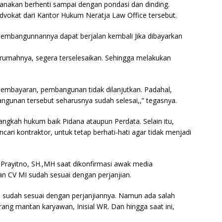
anakan berhenti sampai dengan pondasi dan dinding.
dvokat dari Kantor Hukum Neratja Law Office tersebut.
pembangunnannya dapat berjalan kembali Jika dibayarkan
 rumahnya, segera terselesaikan. Sehingga melakukan
 pembayaran, pembangunan tidak dilanjutkan. Padahal,
angunan tersebut seharusnya sudah selesai,,” tegasnya.
ngkah hukum baik Pidana ataupun Perdata. Selain itu,
ri kontraktor, untuk tetap berhati-hati agar tidak menjadi
Prayitno, SH.,MH saat dikonfirmasi awak media
n CV MI sudah sesuai dengan perjanjian.
I) sudah sesuai dengan perjanjiannya. Namun ada salah
rang mantan karyawan, Inisial WR. Dan hingga saat ini,