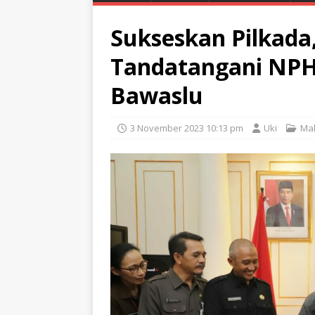
Sukseskan Pilkada,
Tandatangani NP
Bawaslu
3 November 2023 10:13 pm
Uki
Ma