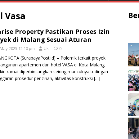
l Vasa
Be
rise Property Pastikan Proses Izin
yek di Malang Sesuai Aturan
 May 2025 12:10 pm
Uki
0
GKOTA (SurabayaPost.id) – Polemik terkait proyek
angunan apartemen dan hotel VASA di Kota Malang
in ramai diperbincangkan seiring munculnya tudingan
ggaran prosedur perizinan, aktivitas konstruksi
[…]