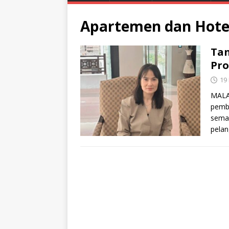
Apartemen dan Hote
Tan
Pro
19
MALAN
pemb
semak
pelan