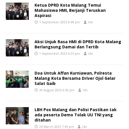
Ketua DPRD Kota Malang Temui
Mahasiswa HMI, Berjanji Teruskan
Aspirasi
1 September 2025 9:49 pm
Uki
Aksi Unjuk Rasa HMI di DPRD Kota Malang
Berlangsung Damai dan Tertib
1 September 2025 6:25 pm
Uki
Doa Untuk Affan Kurniawan, Polresta
Malang Kota Bersama Driver Ojol Gelar
Salat Gaib
30 August 2025 6:50 pm
Uki
LBH Pos Malang dan Polisi Pastikan tak
ada peserta Demo Tolak UU TNI yang
ditahan
26 March 2025 7:43 pm
Uki