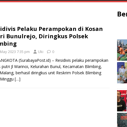
Be
idivis Pelaku Perampokan di Kosan
ri Bunulrejo, Diringkus Polsek
mbing
 May 2023 7:35 pm
Uki
0
NGKOTA (SurabayaPost.id) – Residivis pelaku perampokan
s putri Jl Warinoi, Kelurahan Bunul, Kecamatan Blimbing,
Malang, berhasil diringkus unit Reskrim Polsek Blimbing
 Minggu
[…]