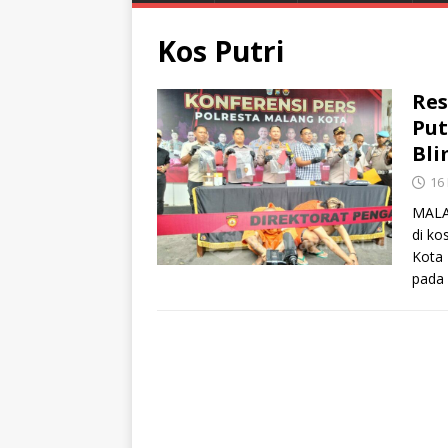
Kos Putri
Res
Put
Bli
16
MALA
di ko
Kota 
pada