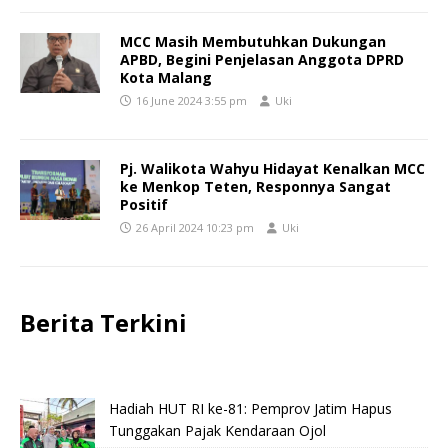
MCC Masih Membutuhkan Dukungan
APBD, Begini Penjelasan Anggota DPRD
Kota Malang
16 June 2024 3:55 pm
Uki
Pj. Walikota Wahyu Hidayat Kenalkan MCC
ke Menkop Teten, Responnya Sangat
Positif
26 April 2024 10:23 pm
Uki
Berita Terkini
Hadiah HUT RI ke-81: Pemprov Jatim Hapus
Tunggakan Pajak Kendaraan Ojol