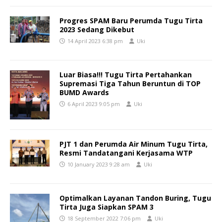
Progres SPAM Baru Perumda Tugu Tirta
2023 Sedang Dikebut
14 April 2023 6:38 pm
Uki
Luar Biasa!!! Tugu Tirta Pertahankan
Supremasi Tiga Tahun Beruntun di TOP
BUMD Awards
6 April 2023 9:05 pm
Uki
PJT 1 dan Perumda Air Minum Tugu Tirta,
Resmi Tandatangani Kerjasama WTP
10 January 2023 9:28 am
Uki
Optimalkan Layanan Tandon Buring, Tugu
Tirta Juga Siapkan SPAM 3
18 September 2022 7:06 pm
Uki