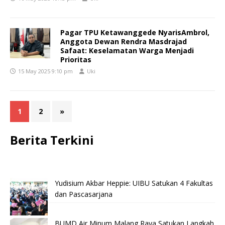
Pagar TPU Ketawanggede NyarisAmbrol,
Anggota Dewan Rendra Masdrajad
Safaat: Keselamatan Warga Menjadi
Prioritas
15 May 2025 9:10 pm
Uki
1
2
»
Berita Terkini
Yudisium Akbar Heppie: UIBU Satukan 4 Fakultas
dan Pascasarjana
BUMD Air Minum Malang Raya Satukan Langkah