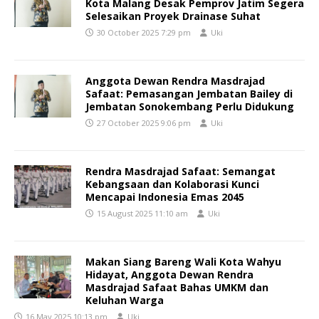
Kota Malang Desak Pemprov Jatim Segera
Selesaikan Proyek Drainase Suhat
30 October 2025 7:29 pm
Uki
Anggota Dewan Rendra Masdrajad
Safaat: Pemasangan Jembatan Bailey di
Jembatan Sonokembang Perlu Didukung
27 October 2025 9:06 pm
Uki
Rendra Masdrajad Safaat: Semangat
Kebangsaan dan Kolaborasi Kunci
Mencapai Indonesia Emas 2045
15 August 2025 11:10 am
Uki
Makan Siang Bareng Wali Kota Wahyu
Hidayat, Anggota Dewan Rendra
Masdrajad Safaat Bahas UMKM dan
Keluhan Warga
16 May 2025 10:13 pm
Uki