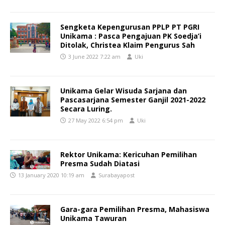
Sengketa Kepengurusan PPLP PT PGRI
Unikama : Pasca Pengajuan PK Soedja’i
Ditolak, Christea Klaim Pengurus Sah
3 June 2022 7:22 am
Uki
Unikama Gelar Wisuda Sarjana dan
Pascasarjana Semester Ganjil 2021-2022
Secara Luring.
27 May 2022 6:54 pm
Uki
Rektor Unikama: Kericuhan Pemilihan
Presma Sudah Diatasi
13 January 2020 10:19 am
Surabayapost
Gara-gara Pemilihan Presma, Mahasiswa
Unikama Tawuran