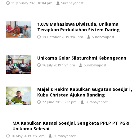
11 January 2020 10:04 pm
Surabayapost
1.078 Mahasiswa Diwisuda, Unikama
Terapkan Perkuliahan Sistem Daring
18 October 2019 9:49 pm
Surabayapost
Unikama Gelar Silaturahmi Kebangsaan
16 July 2019 1:21 pm
Surabayapost
Majelis Hakim Kabulkan Gugatan Soedja’i ,
Kubu Christea Ajukan Banding
22 June 2019 5:32 pm
Surabayapost
MA Kabulkan Kasasi Soedjai, Sengketa PPLP PT PGRI
Unikama Selesai
16 May 2019 9:50 am
Surabayapost